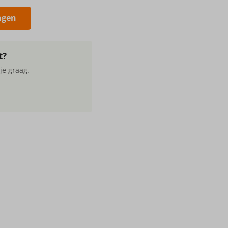
agen
t?
je graag.