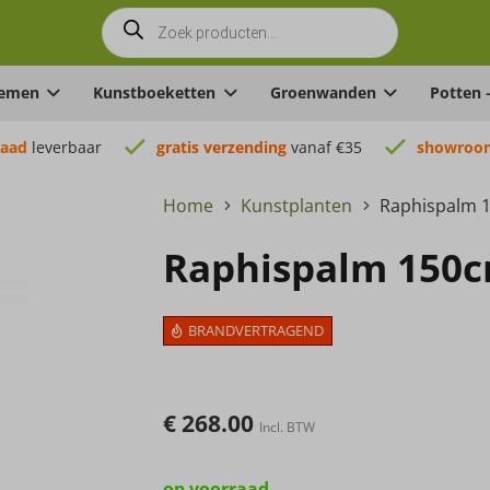
Producten
zoeken
oemen
Kunstboeketten
Groenwanden
Potten 
raad
leverbaar
gratis verzending
vanaf €35
showroom
Home
Kunstplanten
Raphispalm 
Raphispalm 150c
BRANDVERTRAGEND
€
268.00
Incl. BTW
op voorraad