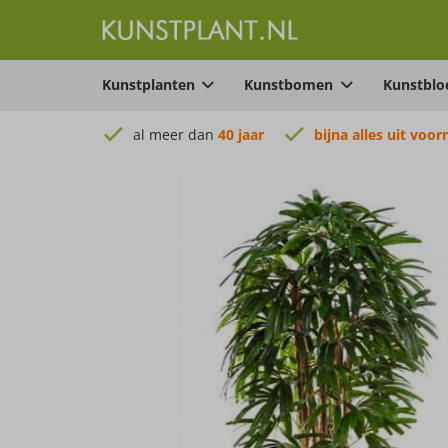
Kunstplanten
Kunstbomen
Kunstbl
al meer dan
40 jaar
bijna alles uit voor