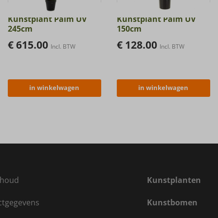
Kunstplant Palm UV
Kunstplant Palm UV
245cm
150cm
€
615.00
€
128.00
Incl. BTW
Incl. BTW
in winkelwagen
in winkelwagen
houd
Kunstplanten
ctgegevens
Kunstbomen