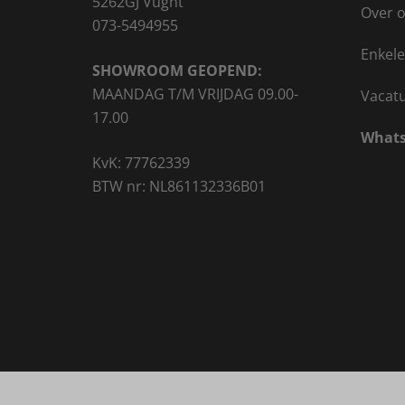
5262GJ Vught
Over 
073-5494955
Enkele
SHOWROOM GEOPEND:
MAANDAG T/M VRIJDAG 09.00-
Vacat
17.00
Whats
KvK: 77762339
BTW nr: NL861132336B01