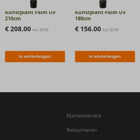
Kunstplant Palm UV
Kunstplant Palm UV
210cm
180cm
€
208.00
€
156.00
Incl. BTW
Incl. BTW
in winkelwagen
in winkelwagen
Klantenservice
Retourneren