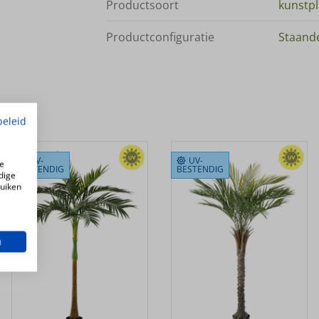
Productsoort
kunstp
Productconfiguratie
Staande
beleid
UV-
UV-
e
BESTENDIG
BESTENDIG
dige
ruiken
n