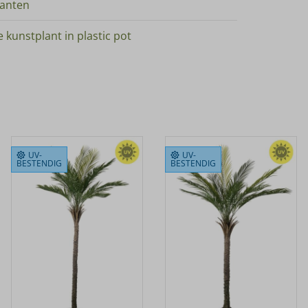
lanten
 kunstplant in plastic pot
UV-
UV-
BESTENDIG
BESTENDIG