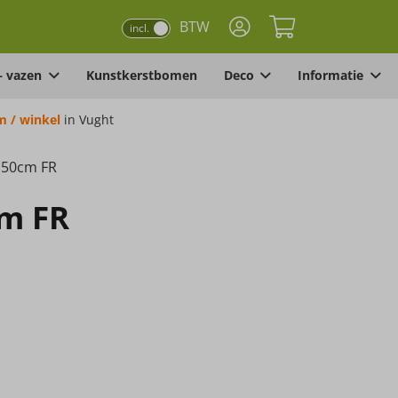
BTW
incl.
– vazen
Kunstkerstbomen
Deco
Informatie
 / winkel
in Vught
150cm FR
m FR