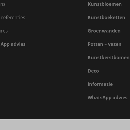
ons
Kunstbloemen
 referenties
Kunstboeketten
ures
Groenwanden
App advies
Potten – vazen
Kunstkerstbomen
Deco
Informatie
WhatsApp advies