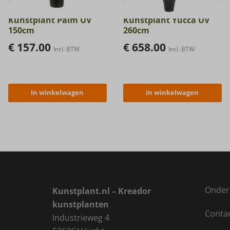
Kunstplant Palm UV
Kunstplant Yucca UV
150cm
260cm
€
157.00
€
658.00
Incl. BTW
Incl. BTW
in winkelwagen
in winkelwagen
Onder
Kunstplant.nl – Kreador
kunstplanten
Conta
Industrieweg 4