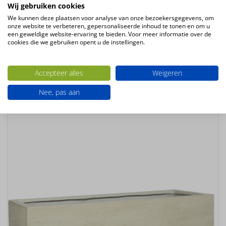
Hoogte
Wij gebruiken cookies
60cm
We kunnen deze plaatsen voor analyse van onze bezoekersgegevens, om
onze website te verbeteren, gepersonaliseerde inhoud te tonen en om u
Diameter
een geweldige website-ervaring te bieden. Voor meer informatie over de
65cm
cookies die we gebruiken opent u de instellingen.
Kleur
wit – creme
Accepteer alles
Weigeren
Nee, pas aan
Ook interessant