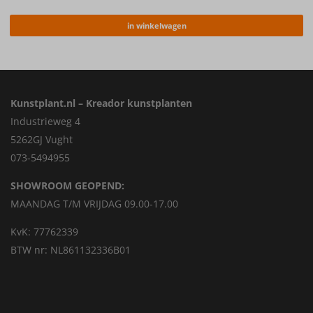
in winkelwagen
Kunstplant.nl – Kreador kunstplanten
Industrieweg 4
5262GJ Vught
073-5494955
SHOWROOM GEOPEND:
MAANDAG T/M VRIJDAG 09.00-17.00
KvK: 77762339
BTW nr: NL861132336B01