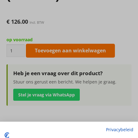
€
126.00
Incl. BTW
op voorraad
ROTAZIONALE
Toevoegen aan winkelwagen
EASY
Round
Pot
Heb je een vraag over dit product?
White
Stuur ons gerust een bericht. We helpen je graag.
65x60cm
Stel je vraag via WhatsApp
(laatste)
aantal
ROTAZIONALE EASY Round Pot White 65x60cm (laatste)
Privacybeleid