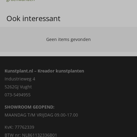
Ook interessant
Geen items gevonden
Kunstplant.nl – Kreador kunstplanten
Industrieweg 4
5262GJ Vught
073-5494955
SHOWROOM GEOPEND:
MAANDAG T/M VRIJDAG 09.00-17.00
KvK: 77762339
BTW nr: NL861132336B01