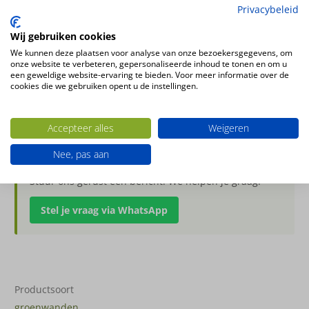
Privacybeleid
Wij gebruiken cookies
€
387.00
Incl. BTW
We kunnen deze plaatsen voor analyse van onze bezoekersgegevens, om
onze website te verbeteren, gepersonaliseerde inhoud te tonen en om u
een geweldige website-ervaring te bieden. Voor meer informatie over de
cookies die we gebruiken opent u de instellingen.
op voorraad
scheidingswand
Toevoegen aan winkelwagen
summer
Accepteer alles
Weigeren
6
Nee, pas aan
met
Heb je een vraag over dit product?
mos
Stuur ons gerust een bericht. We helpen je graag.
aantal
Stel je vraag via WhatsApp
Productsoort
groenwanden