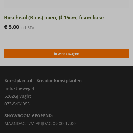
Rosehead (Roos) open, Ø 15cm, foam base
€
5.00
Incl. BTW
in winkelwagen
Kunstplant.nl – Kreador kunstplanten
Industrieweg 4
5262GJ Vught
073-5494955
SHOWROOM GEOPEND:
MAANDAG T/M VRIJDAG 09.00-17.00