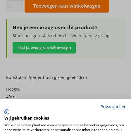
Kunstplant
Toevoegen aan winkelwagen
Spider
bush
groen-
Heb je een vraag over dit product?
geel
Stuur ons gerust een bericht. We helpen je graag.
40cm
Stel je vraag via WhatsApp
aantal
Kunstplant Spider bush groen-geel 40cm
Hoogte
40cm
Kleur
Privacybeleid
groen wit
Wij gebruiken cookies
Plantsoort
We kunnen deze plaatsen voor analyse van onze bezoekersgegevens, om
Spider
onze website te verbeteren, gepersonaliseerde inhoud te tonen en om u