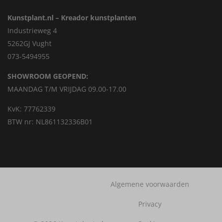
Kunstplant.nl – Kreador kunstplanten
Industrieweg 4
5262GJ Vught
073-5494955
SHOWROOM GEOPEND:
MAANDAG T/M VRIJDAG 09.00-17.00
KvK: 77762339
BTW nr: NL861132336B01
Algemene voorwaarden
Privacy