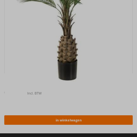
Kunstplant Palm UV 150cm
€
157.00
Incl. BTW
in winkelwagen