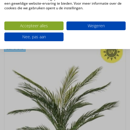
een geweldige website-ervaring te bieden. Voor meer informatie over de
Productconfiguratie
cookies die we gebruiken opent u de instellingen.
Staande kunstplant
Accepteer alles
Weigeren
Ook interessant
Nee, pas aan
UV-
BESTENDIG