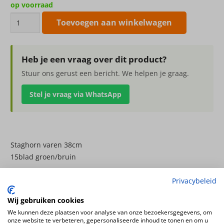
op voorraad
Staghorn
Toevoegen aan winkelwagen
varen
38cm
aantal
Heb je een vraag over dit product?
Stuur ons gerust een bericht. We helpen je graag.
Stel je vraag via WhatsApp
Staghorn varen 38cm
15blad groen/bruin
Hoogte
Privacybeleid
38cm
Wij gebruiken cookies
Plantsoort
We kunnen deze plaatsen voor analyse van onze bezoekersgegevens, om
Varen
onze website te verbeteren, gepersonaliseerde inhoud te tonen en om u