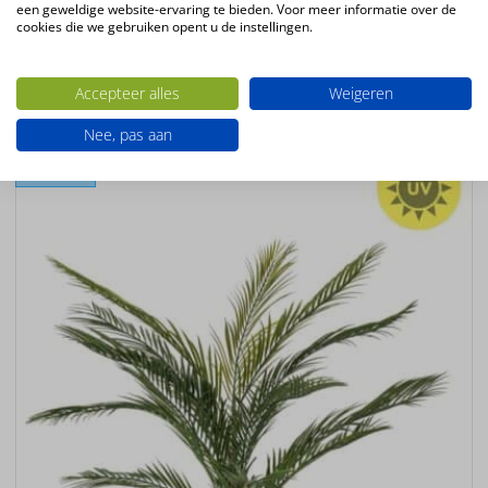
Productconfiguratie
een geweldige website-ervaring te bieden. Voor meer informatie over de
cookies die we gebruiken opent u de instellingen.
Staande kunstplant
Accepteer alles
Weigeren
Ook interessant
Nee, pas aan
UV-
BESTENDIG