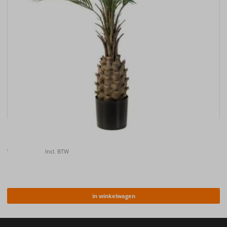
Kunstplant Palm UV 150cm
€
157.00
Incl. BTW
in winkelwagen