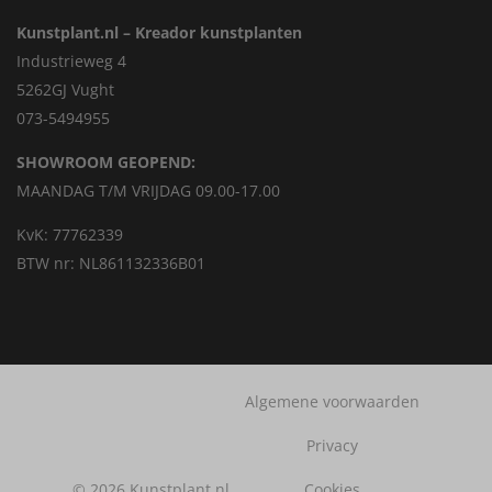
Kunstplant.nl – Kreador kunstplanten
Industrieweg 4
5262GJ Vught
073-5494955
SHOWROOM GEOPEND:
MAANDAG T/M VRIJDAG 09.00-17.00
KvK: 77762339
BTW nr: NL861132336B01
Algemene voorwaarden
Privacy
© 2026 Kunstplant.nl
Cookies