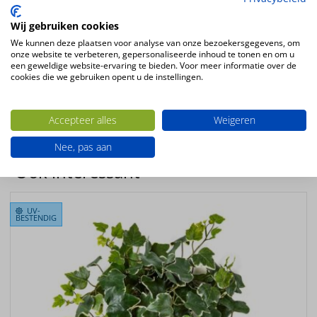
Kunsthangplant Tradescantia hanger 60cm groen
Wij gebruiken cookies
Kleur
We kunnen deze plaatsen voor analyse van onze bezoekersgegevens, om
groen
onze website te verbeteren, gepersonaliseerde inhoud te tonen en om u
een geweldige website-ervaring te bieden. Voor meer informatie over de
Plantsoort
cookies die we gebruiken opent u de instellingen.
Tradescantia
Productconfiguratie
Accepteer alles
Weigeren
Hangende kunstplant
Nee, pas aan
Ook interessant
UV-
BESTENDIG