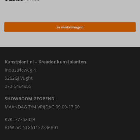
in winkelwagen
Kunstplant.nl – Kreador kunstplanten
Industrieweg 4
5262GJ Vught
073-5494955
SHOWROOM GEOPEND:
MAANDAG T/M VRIJDAG 09.00-17.00
KvK: 77762339
BTW nr: NL861132336B01