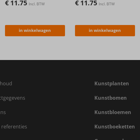
€
11.75
€
11.75
Incl. BTW
Incl. BTW
in winkelwagen
in winkelwagen
houd
Kunstplanten
ctgegevens
Kunstbomen
ons
Kunstbloemen
 referenties
Kunstboeketten