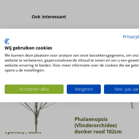
Ook interessant
Privacy
Wij gebruiken cookies
We kunnen deze plaatsen voor analyse van onze bezoekersgegevens, om onz
website te verbeteren, gepersonaliseerde inhoud te tonen en om u een gewel
website-ervaring te bieden. Voor meer informatie over de cookies die we geb
opent u de instellingen.
Accepteer alles
Weigeren
Nee, pas aa
Kunstbloem
Phalaenopsis
Korenbloem (Centaurea
(Vlinderorchidee)
cyanus) , 66cm
donker rood 102cm