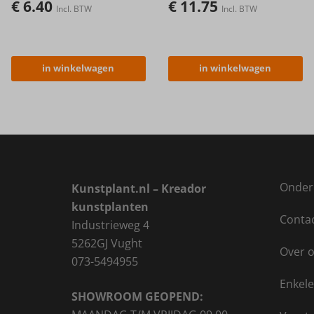
€
6.40
€
11.75
Incl. BTW
Incl. BTW
in winkelwagen
in winkelwagen
Onder
Kunstplant.nl – Kreador
kunstplanten
Conta
Industrieweg 4
5262GJ Vught
Over 
073-5494955
Enkele
SHOWROOM GEOPEND: