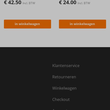
€
42.50
€
24.00
Incl. BTW
Incl. BTW
in winkelwagen
in winkelwagen
Klantenservice
Retourneren
Winkelwagen
Checkout