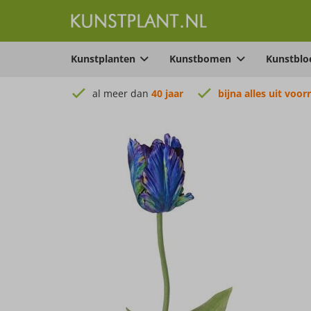
Kunstplanten
Kunstbomen
Kunstbl
al meer dan
40 jaar
bijna alles uit voor