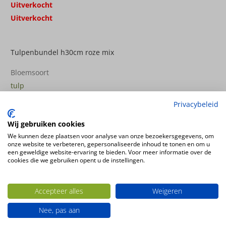
Uitverkocht
Uitverkocht
Tulpenbundel h30cm roze mix
Bloemsoort
tulp
Privacybeleid
Ook interessant
Wij gebruiken cookies
We kunnen deze plaatsen voor analyse van onze bezoekersgegevens, om
onze website te verbeteren, gepersonaliseerde inhoud te tonen en om u
een geweldige website-ervaring te bieden. Voor meer informatie over de
cookies die we gebruiken opent u de instellingen.
Accepteer alles
Weigeren
Nee, pas aan