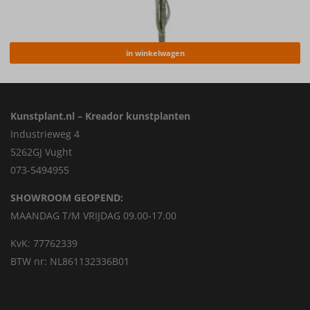
in winkelwagen
Kunstplant.nl – Kreador kunstplanten
Industrieweg 4
5262GJ Vught
073-5494955
SHOWROOM GEOPEND:
MAANDAG T/M VRIJDAG 09.00-17.00
KvK: 77762339
BTW nr: NL861132336B01