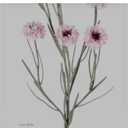
Kunstbloem Korenbloem (Centaurea cyanus) , 66cm
€
6.50
Incl. BTW