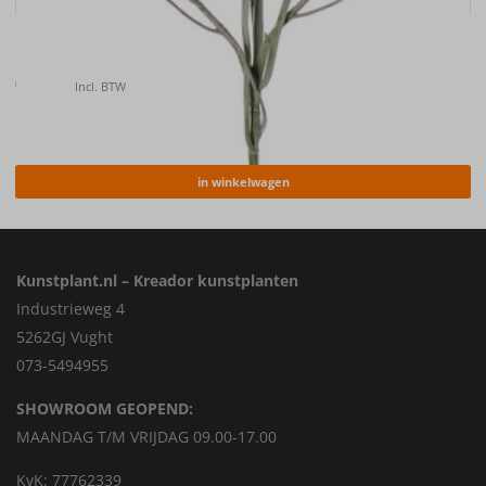
Kunstbloem Korenbloem (Centaurea cyanus) , 66cm
€
6.40
Incl. BTW
in winkelwagen
Kunstplant.nl – Kreador kunstplanten
Industrieweg 4
5262GJ Vught
073-5494955
SHOWROOM GEOPEND:
MAANDAG T/M VRIJDAG 09.00-17.00
KvK: 77762339