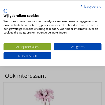
Kunstbloem Viburnum 53cm groen
Privacybeleid
Ø 7cm, 4,5cm
Wij gebruiken cookies
Kleur
We kunnen deze plaatsen voor analyse van onze bezoekersgegevens, om
groen
onze website te verbeteren, gepersonaliseerde inhoud te tonen en om u
een geweldige website-ervaring te bieden. Voor meer informatie over de
Bloemsoort
cookies die we gebruiken opent u de instellingen.
Viburnum
Productsoort
Accepteer alles
Weigeren
kunstbloemen
Productconfiguratie
Nee, pas aan
Staande kunstplant
Ook interessant