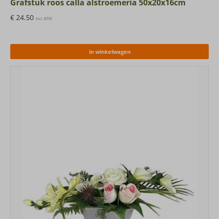
Grafstuk roos calla alstroemeria 50x20x16cm
€
24.50
Incl. BTW
in winkelwagen