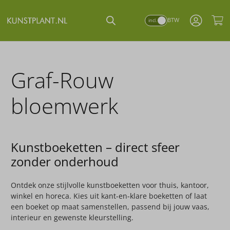
BTW
incl.
bijna alles uit voorraad
showroom / winkel
gratis verzending
al meer dan
40 jaar
vanaf €35
in Vught
leverbaar
Graf-Rouw
bloemwerk
Kunstboeketten – direct sfeer
zonder onderhoud
Ontdek onze stijlvolle kunstboeketten voor thuis, kantoor,
winkel en horeca. Kies uit kant-en-klare boeketten of laat
een boeket op maat samenstellen, passend bij jouw vaas,
interieur en gewenste kleurstelling.