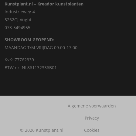
Kunstplant.nl – Kreador kunstplanten
Industrieweg 4
5262GJ Vught
073-5494955
SHOWROOM GEOPEND:
MAANDAG T/M VRIJDAG 09.00-17.00
KvK: 77762339
BTW nr: NL861132336B01
Algemene voorwaarden
Privacy
© 2026 Kunstplant.nl
Cookies