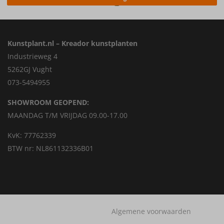
Kunstplant.nl – Kreador kunstplanten
Industrieweg 4
5262GJ Vught
073-5494955
SHOWROOM GEOPEND:
MAANDAG T/M VRIJDAG 09.00-17.00
KvK: 77762339
BTW nr: NL861132336B01
Algemene voorwaarden