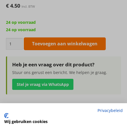
€
4.50
Incl. BTW
24 op voorraad
24 op voorraad
kunstbloem
Toevoegen aan winkelwagen
Allium
(Sierui)
33cm
Heb je een vraag over dit product?
wit
Stuur ons gerust een bericht. We helpen je graag.
groen
Stel je vraag via WhatsApp
aantal
Privacybeleid
kunstbloem Allium (Sierui) 33cm wit groen
bloeiend, ø15cm, kort
Wij gebruiken cookies