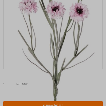
Kunstbloem Korenbloem (Centaurea cyanus) , 66cm
€
6.50
Incl. BTW
in winkelwagen