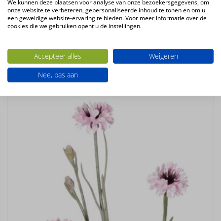
We kunnen deze plaatsen voor analyse van onze bezoekersgegevens, om
Kleur
onze website te verbeteren, gepersonaliseerde inhoud te tonen en om u
wit-groen
een geweldige website-ervaring te bieden. Voor meer informatie over de
cookies die we gebruiken opent u de instellingen.
Bloemsoort
Allium
Accepteer alles
Weigeren
Ook interessant
Nee, pas aan