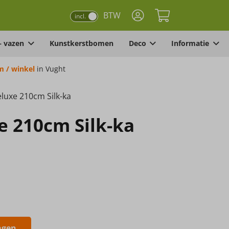
BTW
incl.
– vazen
Kunstkerstbomen
Deco
Informatie
 / winkel
in Vught
luxe 210cm Silk-ka
e 210cm Silk-ka
agen