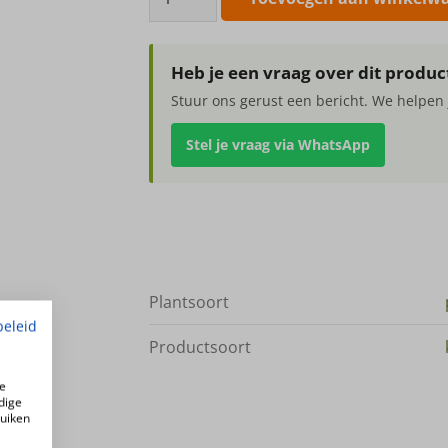
deluxe
210cm
Silk-
Heb je een vraag over dit produc
ka
Stuur ons gerust een bericht. We helpen 
aantal
Stel je vraag via WhatsApp
Plantsoort
beleid
Productsoort
e
dige
ruiken