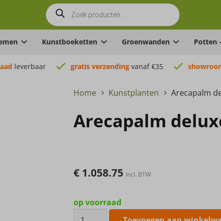
Producten
zoeken
oemen
Kunstboeketten
Groenwanden
Potten 
raad
leverbaar
gratis verzending
vanaf €35
showroom
Home
Kunstplanten
Arecapalm de
Arecapalm delux
€
1.058.75
Incl. BTW
op voorraad
Arecapalm
Toevoegen aan winkelw