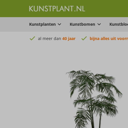
Kunstplanten
Kunstbomen
Kunstbl
al meer dan
40 jaar
bijna alles uit voor