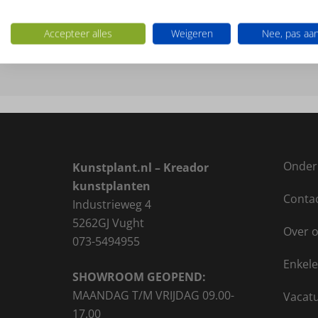
Ook interessant
Accepteer alles
Weigeren
Nee, pas aa
Onder
Kunstplant.nl – Kreador
kunstplanten
Conta
Industrieweg 4
5262GJ Vught
Over 
073-5494955
Enkele
SHOWROOM GEOPEND:
MAANDAG T/M VRIJDAG 09.00-
Vacat
17.00