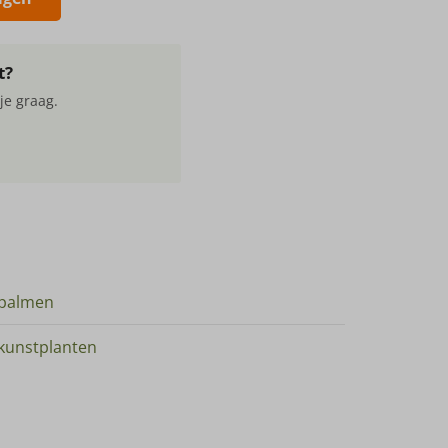
t?
je graag.
palmen
kunstplanten