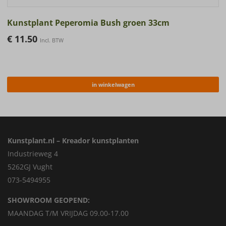
Kunstplant Peperomia Bush groen 33cm
€
11.50
Incl. BTW
in winkelwagen
Kunstplant.nl – Kreador kunstplanten
Industrieweg 4
5262GJ Vught
073-5494955
SHOWROOM GEOPEND:
MAANDAG T/M VRIJDAG 09.00-17.00