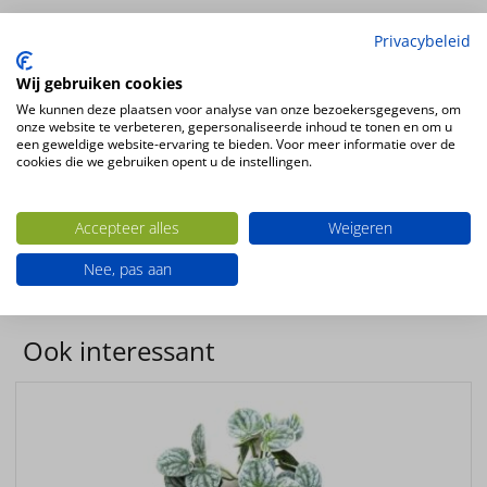
Kunstplant Begonia maculata bush 33cm
Privacybeleid
12 bladeren
Wij gebruiken cookies
Hoogte
We kunnen deze plaatsen voor analyse van onze bezoekersgegevens, om
33cm
onze website te verbeteren, gepersonaliseerde inhoud te tonen en om u
Kleur
een geweldige website-ervaring te bieden. Voor meer informatie over de
cookies die we gebruiken opent u de instellingen.
divers
Plantsoort
Begonia
Accepteer alles
Weigeren
Productconfiguratie
Nee, pas aan
Staande kunstplant
Ook interessant