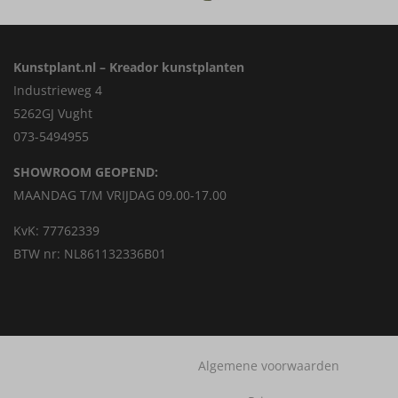
Kunstplant.nl – Kreador kunstplanten
Industrieweg 4
5262GJ Vught
073-5494955
SHOWROOM GEOPEND:
MAANDAG T/M VRIJDAG 09.00-17.00
KvK: 77762339
BTW nr: NL861132336B01
Algemene voorwaarden