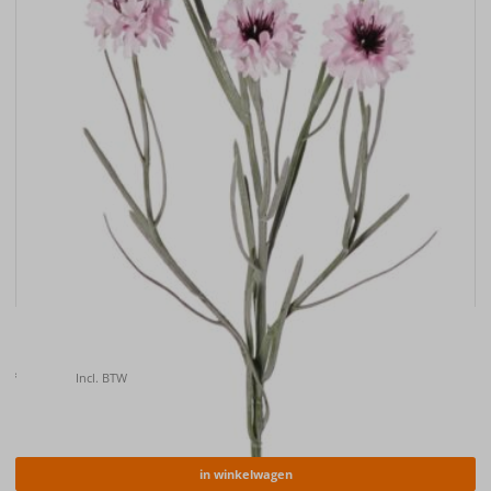
Kunstbloem Korenbloem (Centaurea cyanus) , 66cm
€
6.40
Incl. BTW
in winkelwagen