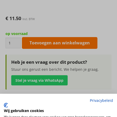
€
11.50
Incl. BTW
op voorraad
Bessentak,
Toevoegen aan winkelwagen
6x
vertakt,
21
Heb je een vraag over dit product?
bessentoeven
Stuur ons gerust een bericht. We helpen je graag.
80cm
Stel je vraag via WhatsApp
aantal
Privacybeleid
Bessentak, 6x vertakt, 21 bessentoeven 80cm
Wij gebruiken cookies
We kunnen deze plaatsen voor analyse van onze bezoekersgegevens, om