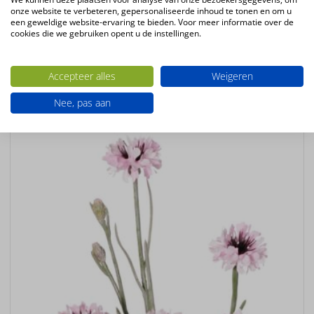
Kleur
onze website te verbeteren, gepersonaliseerde inhoud te tonen en om u
bruin
een geweldige website-ervaring te bieden. Voor meer informatie over de
cookies die we gebruiken opent u de instellingen.
Bloemsoort
Bessen
Accepteer alles
Weigeren
Ook interessant
Nee, pas aan