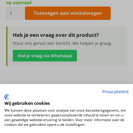
op voorraad
Bessentak
Toevoegen aan winkelwagen
x3
100cm
fuchsia
Heb je een vraag over dit product?
aantal
Stuur ons gerust een bericht. We helpen je graag.
Stel je vraag via WhatsApp
Bessentak x3 100cm fuchsia
Privacybeleid
dj
Wij gebruiken cookies
Kleur
We kunnen deze plaatsen voor analyse van onze bezoekersgegevens, om
fuchsia
onze website te verbeteren, gepersonaliseerde inhoud te tonen en om u
een geweldige website-ervaring te bieden. Voor meer informatie over de
cookies die we gebruiken opent u de instellingen.
Ook interessant