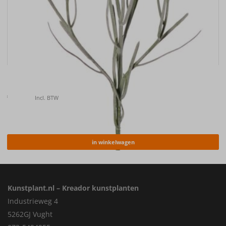
Kunstbloem Korenbloem (Centaurea cyanus) , 66cm
€
6.40
Incl. BTW
in winkelwagen
Kunstplant.nl – Kreador kunstplanten
Industrieweg 4
5262GJ Vught