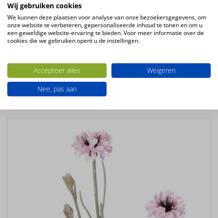
Wij gebruiken cookies
Kleur
We kunnen deze plaatsen voor analyse van onze bezoekersgegevens, om
wit – creme
onze website te verbeteren, gepersonaliseerde inhoud te tonen en om u
een geweldige website-ervaring te bieden. Voor meer informatie over de
Bloemsoort
cookies die we gebruiken opent u de instellingen.
Lelie
Productsoort
Accepteer alles
Weigeren
kunstbloemen
Nee, pas aan
Ook interessant