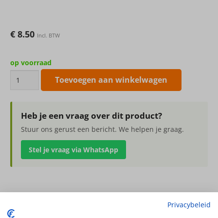
€
8.50
Incl. BTW
op voorraad
kunstbloem
Toevoegen aan winkelwagen
Calla
lelie
(Zantedeschia),
Heb je een vraag over dit product?
73
Stuur ons gerust een bericht. We helpen je graag.
cm
Stel je vraag via WhatsApp
aantal
kunstbloem Calla lelie (Zantedeschia), 73 cm
Privacybeleid
13 x 15cm