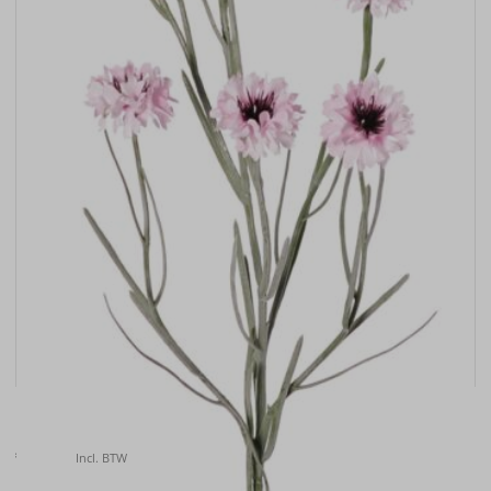
Kunstbloem Korenbloem (Centaurea cyanus) , 66cm
€
6.50
Incl. BTW