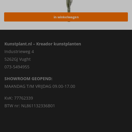
in winkelwagen
Kunstplant.nl – Kreador kunstplanten
Industrieweg 4
5262GJ Vught
073-5494955
SHOWROOM GEOPEND:
MAANDAG T/M VRIJDAG 09.00-17.00
KvK: 77762339
BTW nr: NL861132336B01