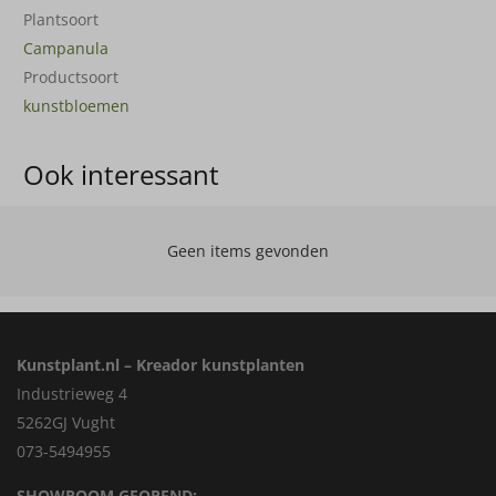
Plantsoort
Campanula
Productsoort
kunstbloemen
Ook interessant
Geen items gevonden
Kunstplant.nl – Kreador kunstplanten
Industrieweg 4
5262GJ Vught
073-5494955
SHOWROOM GEOPEND: