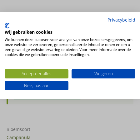
€
18.00
Privacybeleid
Incl. BTW
Wij gebruiken cookies
op voorraad
We kunnen deze plaatsen voor analyse van onze bezoekersgegevens, om
onze website te verbeteren, gepersonaliseerde inhoud te tonen en om u
Campanula
Toevoegen aan winkelwagen
een geweldige website-ervaring te bieden. Voor meer informatie over de
hardroze
cookies die we gebruiken opent u de instellingen.
60cm
-
Heb je een vraag over dit product?
Accepteer alles
Weigeren
12
Stuur ons gerust een bericht. We helpen je graag.
Nee, pas aan
stuks
Stel je vraag via WhatsApp
aantal
Bloemsoort
Campanula