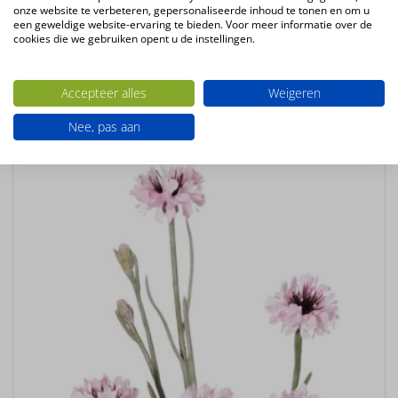
onze website te verbeteren, gepersonaliseerde inhoud te tonen en om u
beauty
een geweldige website-ervaring te bieden. Voor meer informatie over de
Bloemsoort
cookies die we gebruiken opent u de instellingen.
Dahlia
Accepteer alles
Weigeren
Ook interessant
Nee, pas aan