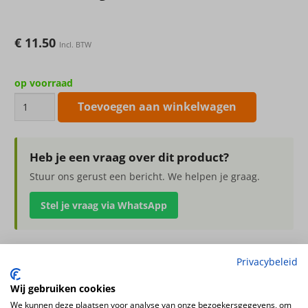
€
11.50
Incl. BTW
op voorraad
Dahlia
Toevoegen aan winkelwagen
spray
beauty
60cm
Heb je een vraag over dit product?
aantal
Stuur ons gerust een bericht. We helpen je graag.
Stel je vraag via WhatsApp
Privacybeleid
Dahlia spray beauty 60cm
Wij gebruiken cookies
Kleur
We kunnen deze plaatsen voor analyse van onze bezoekersgegevens, om