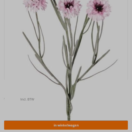
Kunstbloem Korenbloem (Centaurea cyanus) , 66cm
€
6.50
Incl. BTW
in winkelwagen