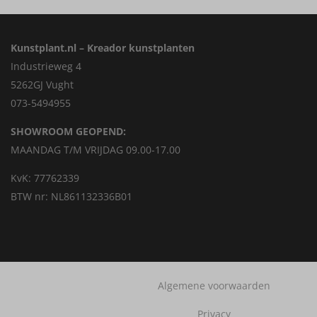
Kunstplant.nl – Kreador kunstplanten
Industrieweg 4
5262GJ Vught
073-5494955
SHOWROOM GEOPEND:
MAANDAG T/M VRIJDAG 09.00-17.00
KvK: 77762339
BTW nr: NL861132336B01
Algemene voorwaarden
Privacy