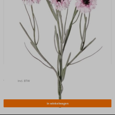
Kunstbloem Korenbloem (Centaurea cyanus) , 66cm
€
6.50
Incl. BTW
in winkelwagen