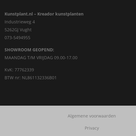
Kunstplant.nl – Kreador kunstplanten
Industrieweg 4
5262GJ Vught
073-5494955
SHOWROOM GEOPEND:
MAANDAG T/M VRIJDAG 09.00-17.00
KvK: 77762339
BTW nr: NL861132336B01
Algemene voorwaarden
Privacy