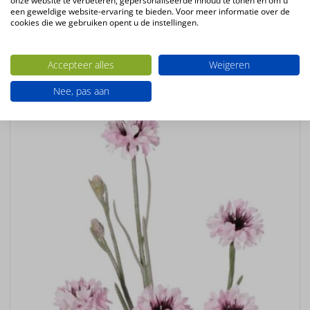
onze website te verbeteren, gepersonaliseerde inhoud te tonen en om u
een geweldige website-ervaring te bieden. Voor meer informatie over de
Bloemsoort
cookies die we gebruiken opent u de instellingen.
edelweiss
Accepteer alles
Weigeren
Ook interessant
Nee, pas aan