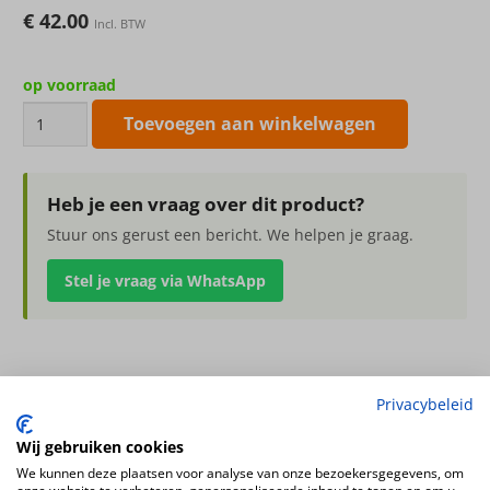
€
42.00
Incl. BTW
op voorraad
kunstbloem
Toevoegen aan winkelwagen
Edelweiss
slinger
180cm
Heb je een vraag over dit product?
aantal
Stuur ons gerust een bericht. We helpen je graag.
Stel je vraag via WhatsApp
kunstbloem Edelweiss slinger 180cm
Privacybeleid
linger, met 72 bloemen (37L/ 34M) & 36 bladtoeven
Wij gebruiken cookies
Kleur
We kunnen deze plaatsen voor analyse van onze bezoekersgegevens, om
wit – creme