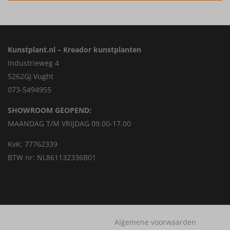
Kunstplant.nl – Kreador kunstplanten
Industrieweg 4
5262GJ Vught
073-5494955
SHOWROOM GEOPEND:
MAANDAG T/M VRIJDAG 09.00-17.00
KvK: 77762339
BTW nr: NL861132336B01
Algemene voorwaarden