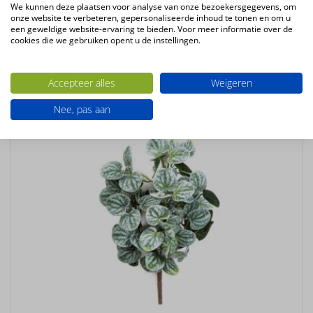
Plantsoort
We kunnen deze plaatsen voor analyse van onze bezoekersgegevens, om
onze website te verbeteren, gepersonaliseerde inhoud te tonen en om u
Bonsai
een geweldige website-ervaring te bieden. Voor meer informatie over de
Productconfiguratie
cookies die we gebruiken opent u de instellingen.
Staande kunstplant in plastic pot
Accepteer alles
Weigeren
Ook interessant
Nee, pas aan