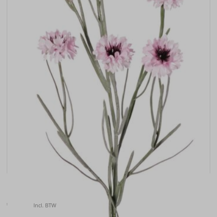
Kunstbloem Korenbloem (Centaurea cyanus) , 66cm
€
6.50
Incl. BTW