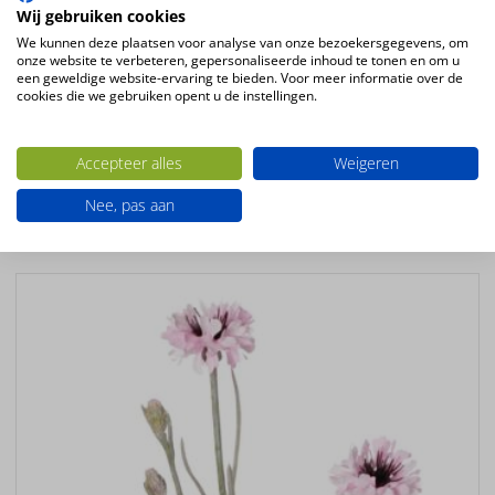
Wij gebruiken cookies
kunstbloem Frangipani (plumeria) 73cm
We kunnen deze plaatsen voor analyse van onze bezoekersgegevens, om
12bloemen, 5knoppen & 5blad
onze website te verbeteren, gepersonaliseerde inhoud te tonen en om u
een geweldige website-ervaring te bieden. Voor meer informatie over de
Kleur
cookies die we gebruiken opent u de instellingen.
roze
Productsoort
Accepteer alles
Weigeren
kunstbloemen
Nee, pas aan
Ook interessant