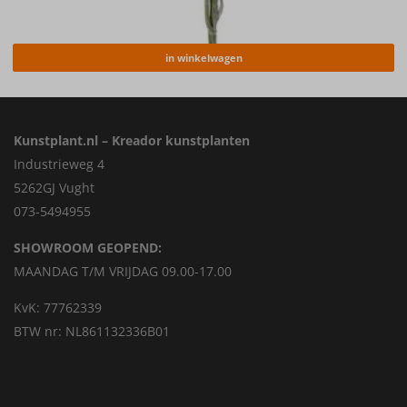
in winkelwagen
Kunstplant.nl – Kreador kunstplanten
Industrieweg 4
5262GJ Vught
073-5494955
SHOWROOM GEOPEND:
MAANDAG T/M VRIJDAG 09.00-17.00
KvK: 77762339
BTW nr: NL861132336B01