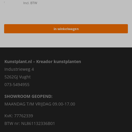
€
12.50
Incl. BTW
in winkelwagen
Kunstplant.nl – Kreador kunstplanten
Industrieweg 4
5262GJ Vught
073-5494955
SHOWROOM GEOPEND:
MAANDAG T/M VRIJDAG 09.00-17.00
KvK: 77762339
BTW nr: NL861132336B01