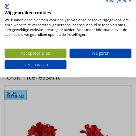
Privacybeleid
Hoogte
37cm
Wij gebruiken cookies
Kleur
We kunnen deze plaatsen voor analyse van onze bezoekersgegevens, om
onze website te verbeteren, gepersonaliseerde inhoud te tonen en om u
wit – creme
een geweldige website-ervaring te bieden. Voor meer informatie over de
Bloemsoort
cookies die we gebruiken opent u de instellingen.
Geranium
Productconfiguratie
Accepteer alles
Weigeren
Staande kunstplant
Nee, pas aan
Ook interessant
UV-
BESTENDIG