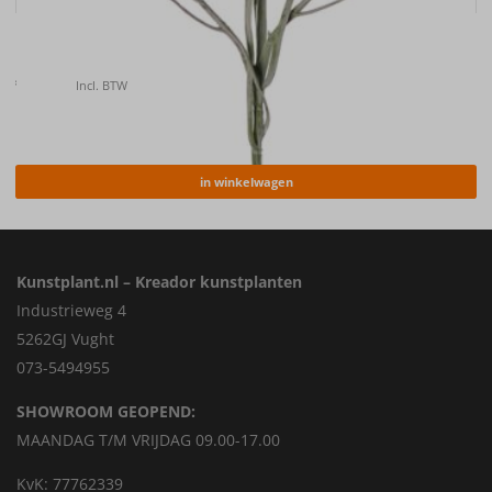
Kunstbloem Korenbloem (Centaurea cyanus) , 66cm
€
6.50
Incl. BTW
in winkelwagen
Kunstplant.nl – Kreador kunstplanten
Industrieweg 4
5262GJ Vught
073-5494955
SHOWROOM GEOPEND:
MAANDAG T/M VRIJDAG 09.00-17.00
KvK: 77762339