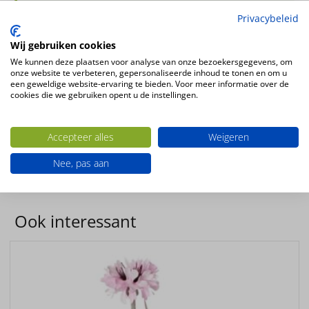
Privacybeleid
Wij gebruiken cookies
kunstbloem Gladiool (Zwaardlelie) oranje 83cm
We kunnen deze plaatsen voor analyse van onze bezoekersgegevens, om
5 bloemen, 8 knoppen, 2 bladeren
onze website te verbeteren, gepersonaliseerde inhoud te tonen en om u
een geweldige website-ervaring te bieden. Voor meer informatie over de
Kleur
cookies die we gebruiken opent u de instellingen.
oranje
Bloemsoort
Accepteer alles
Weigeren
Gladiool
Productsoort
Nee, pas aan
kunstbloemen
Ook interessant