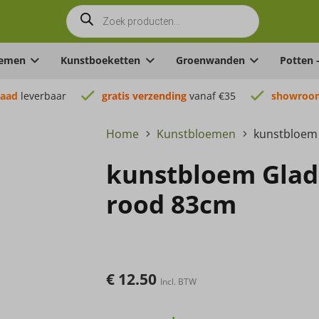
Producten
zoeken
oemen
Kunstboeketten
Groenwanden
Potten 
raad
leverbaar
gratis verzending
vanaf €35
showroom
Home
Kunstbloemen
kunstbloem 
kunstbloem Gladi
rood 83cm
€
12.50
Incl. BTW