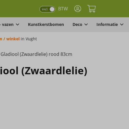
BTW
incl.
– vazen
Kunstkerstbomen
Deco
Informatie
 / winkel
in Vught
Gladiool (Zwaardlelie) rood 83cm
ool (Zwaardlelie)