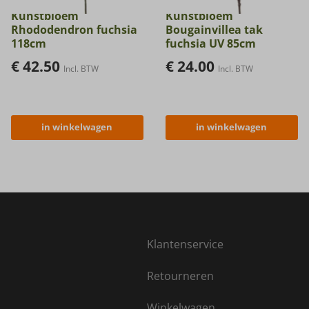
Kunstbloem
Kunstbloem
Rhododendron fuchsia
Bougainvillea tak
118cm
fuchsia UV 85cm
€
42.50
€
24.00
Incl. BTW
Incl. BTW
in winkelwagen
in winkelwagen
Klantenservice
Retourneren
Winkelwagen