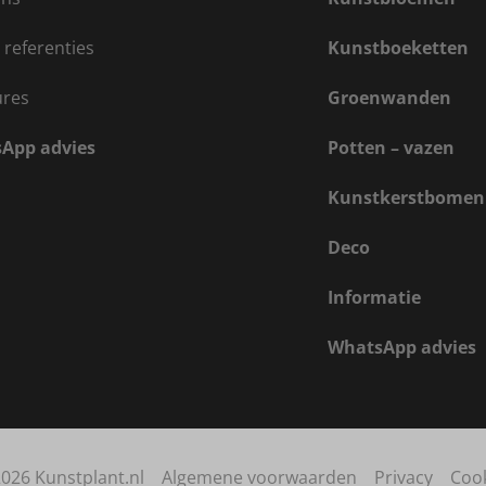
 referenties
Kunstboeketten
ures
Groenwanden
App advies
Potten – vazen
Kunstkerstbomen
Deco
Informatie
WhatsApp advies
026 Kunstplant.nl
Algemene voorwaarden
Privacy
Coo