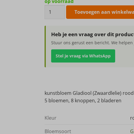
op voorraad
kunstbloem
Toevoegen aan winkelw
Gladiool
(Zwaardlelie)
rood
Heb je een vraag over dit produc
83cm
Stuur ons gerust een bericht. We helpen 
aantal
Stel je vraag via WhatsApp
kunstbloem Gladiool (Zwaardlelie) roo
5 bloemen, 8 knoppen, 2 bladeren
Kleur
r
Bloemsoort
G