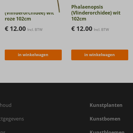
Phalaenopsis
Phalaenopsis
(Vlinderorchidee) wit
(Vlinderorchidee) wit
roze 102cm
102cm
€
12.00
€
12.00
Incl. BTW
Incl. BTW
in winkelwagen
in winkelwagen
houd
Kunstplanten
ctgegevens
Kunstbomen
ons
Kunstbloemen