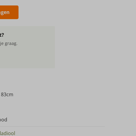
agen
t?
je graag.
d 83cm
ood
ladiool