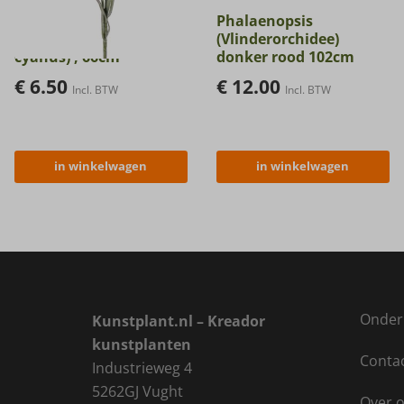
Kunstbloem
Phalaenopsis
Korenbloem (Centaurea
(Vlinderorchidee)
cyanus) , 66cm
donker rood 102cm
€
6.50
€
12.00
Incl. BTW
Incl. BTW
in winkelwagen
in winkelwagen
Onder
Kunstplant.nl – Kreador
kunstplanten
Conta
Industrieweg 4
5262GJ Vught
Over 