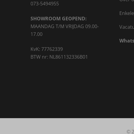
073-5494955
Enkele
SHOWROOM GEOPEND:
MAANDAG T/M VRIJDAG 09.00-
Vacat
17.00
Whats
KvK: 77762339
BTW nr: NL861132336B01
© 2