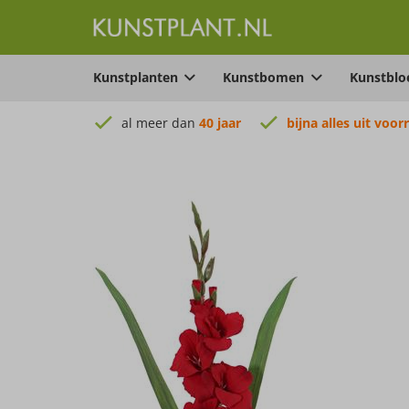
Kunstplanten
Kunstbomen
Kunstbl
al meer dan
40 jaar
bijna alles uit voor