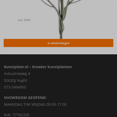
Kunstbloem Korenbloem (Centaurea cyanus) , 66cm
€
6.50
Incl. BTW
in winkelwagen
Kunstplant.nl – Kreador kunstplanten
Industrieweg 4
5262GJ Vught
073-5494955
SHOWROOM GEOPEND:
MAANDAG T/M VRIJDAG 09.00-17.00
KvK: 77762339