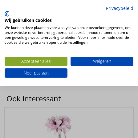
Privacybeleid
Wij gebruiken cookies
kunstbloem Gladiool (Zwaardlelie) wit 83cm
We kunnen deze plaatsen voor analyse van onze bezoekersgegevens, om
5 bloemen, 8 knoppen, 2 bladeren
onze website te verbeteren, gepersonaliseerde inhoud te tonen en om u
een geweldige website-ervaring te bieden. Voor meer informatie over de
Kleur
cookies die we gebruiken opent u de instellingen.
wit – creme
Bloemsoort
Accepteer alles
Weigeren
Gladiool
Productsoort
Nee, pas aan
kunstbloemen
Ook interessant