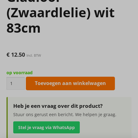
(Zwaardlelie) wit
83cm
€
12.50
Incl. BTW
op voorraad
Kunstbloem
Toevoegen aan winkelwagen
Gladiool
(Zwaardlelie)
wit
Heb je een vraag over dit product?
83cm
Stuur ons gerust een bericht. We helpen je graag.
aantal
Stel je vraag via WhatsApp