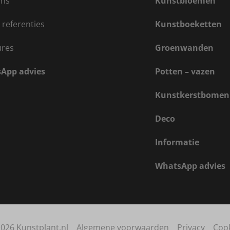
ons
Kunstbloemen
 referenties
Kunstboeketten
ures
Groenwanden
App advies
Potten – vazen
Kunstkerstbomen
Deco
Informatie
WhatsApp advies
026 Kunstplant.nl
Algemene voorwaarden
Privacy
Coo