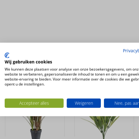
Ook interessant
Privacy
Wij gebruiken cookies
UV-
UV-
We kunnen deze plaatsen voor analyse van onze bezoekersgegevens, om onz
BESTENDIG
BESTENDIG
website te verbeteren, gepersonaliseerde inhoud te tonen en om u een gewel
website-ervaring te bieden. Voor meer informatie over de cookies die we geb
opent u de instellingen.
Accepteer alles
Weigeren
Nee, pas aa