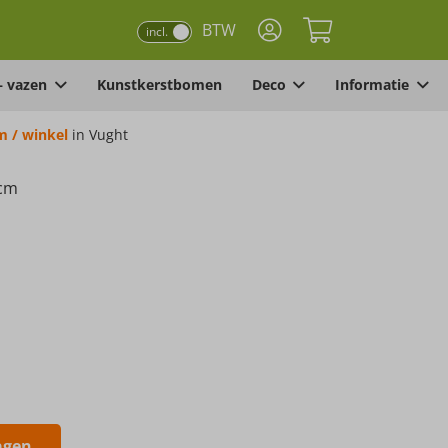
BTW
incl.
– vazen
Kunstkerstbomen
Deco
Informatie
 / winkel
in Vught
0cm
agen