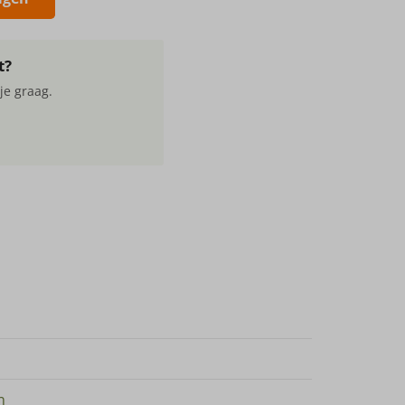
t?
je graag.
n