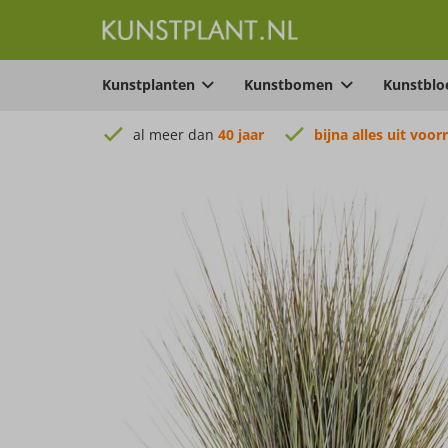
Kunstplanten
Kunstbomen
Kunstbl
al meer dan
40 jaar
bijna alles uit voor