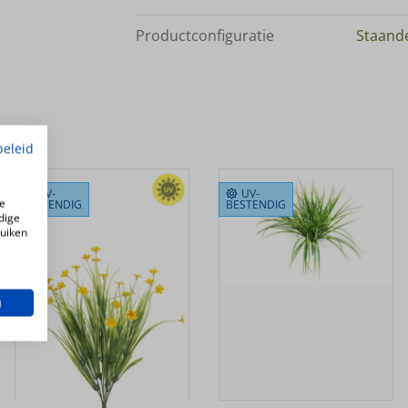
Productconfiguratie
Staande
beleid
UV-
UV-
e
BESTENDIG
BESTENDIG
dige
ruiken
n