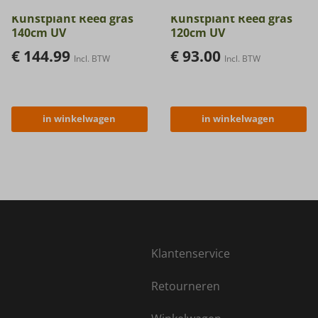
Kunstplant Reed gras
Kunstplant Reed gras
140cm UV
120cm UV
€
144.99
€
93.00
Incl. BTW
Incl. BTW
in winkelwagen
in winkelwagen
Klantenservice
Retourneren