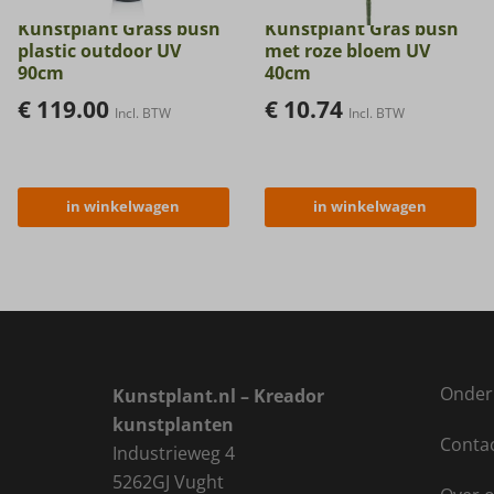
Kunstplant Grass bush
Kunstplant Gras bush
plastic outdoor UV
met roze bloem UV
90cm
40cm
€
119.00
€
10.74
Incl. BTW
Incl. BTW
in winkelwagen
in winkelwagen
Onder
Kunstplant.nl – Kreador
kunstplanten
Conta
Industrieweg 4
5262GJ Vught