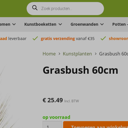
Producten
zoeken
oemen
Kunstboeketten
Groenwanden
Potten 
raad
leverbaar
gratis verzending
vanaf €35
showroom
Home
Kunstplanten
Grasbush 6
Grasbush 60cm
€
25.49
Incl. BTW
op voorraad
Grasbush
Toevoegen aan winkelw