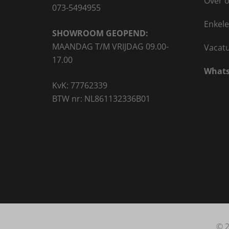
Over 
073-5494955
Enkele
SHOWROOM GEOPEND:
MAANDAG T/M VRIJDAG 09.00-
Vacat
17.00
Whats
KvK: 77762339
BTW nr: NL861132336B01
© 2