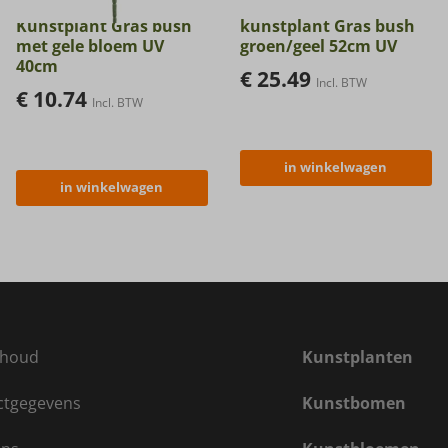
Kunstplant Gras bush
kunstplant Gras bush
met gele bloem UV
groen/geel 52cm UV
40cm
€
25.49
Incl. BTW
€
10.74
Incl. BTW
in winkelwagen
in winkelwagen
houd
Kunstplanten
ctgegevens
Kunstbomen