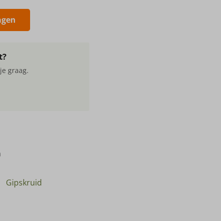
agen
t?
je graag.
m
Gipskruid