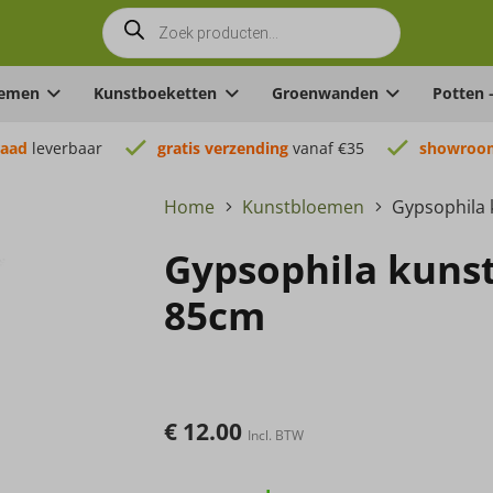
Producten
zoeken
oemen
Kunstboeketten
Groenwanden
Potten 
raad
leverbaar
gratis verzending
vanaf €35
showroom
Home
Kunstbloemen
Gypsophila
Gypsophila kuns
85cm
€
12.00
Incl. BTW