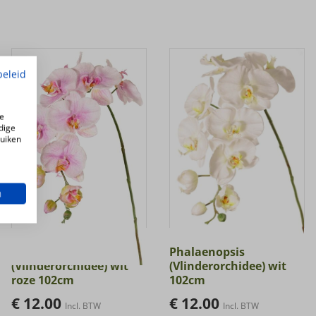
beleid
e
dige
ruiken
n
Phalaenopsis
Phalaenopsis
(Vlinderorchidee) wit
(Vlinderorchidee) wit
roze 102cm
102cm
€
12.00
€
12.00
Incl. BTW
Incl. BTW