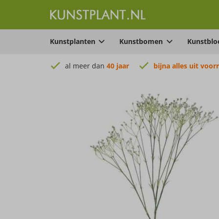
Kunstplanten
Kunstbomen
Kunstbl
al meer dan
40 jaar
bijna alles uit voor