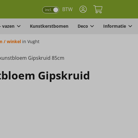
BTW
incl.
– vazen
Kunstkerstbomen
Deco
Informatie
 / winkel
in Vught
 kunstbloem Gipskruid 85cm
tbloem Gipskruid