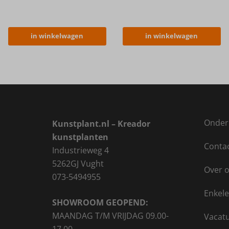
in winkelwagen
in winkelwagen
Onder
Kunstplant.nl – Kreador
kunstplanten
Conta
Industrieweg 4
5262GJ Vught
Over 
073-5494955
Enkele
SHOWROOM GEOPEND:
MAANDAG T/M VRIJDAG 09.00-
Vacat