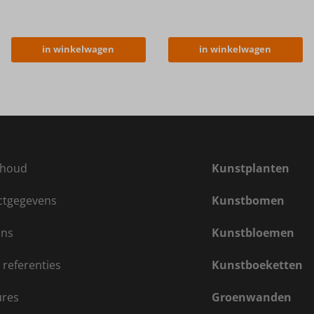
in winkelwagen
in winkelwagen
houd
Kunstplanten
ctgegevens
Kunstbomen
ons
Kunstbloemen
 referenties
Kunstboeketten
ures
Groenwanden