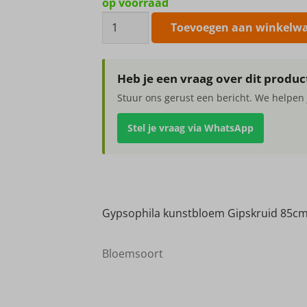
op voorraad
Gypsophila
Toevoegen aan winkelw
kunstbloem
Gipskruid
85cm
Heb je een vraag over dit produc
aantal
Stuur ons gerust een bericht. We helpen 
Stel je vraag via WhatsApp
Gypsophila kunstbloem Gipskruid 85c
Bloemsoort