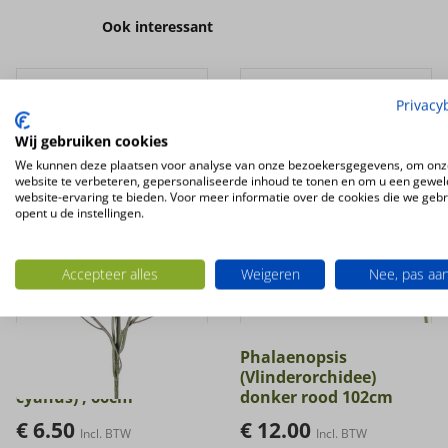
Ook interessant
Privacy
Wij gebruiken cookies
We kunnen deze plaatsen voor analyse van onze bezoekersgegevens, om onz
website te verbeteren, gepersonaliseerde inhoud te tonen en om u een gewel
website-ervaring te bieden. Voor meer informatie over de cookies die we geb
opent u de instellingen.
Accepteer alles
Weigeren
Nee, pas aa
Kunstbloem
Phalaenopsis
Korenbloem (Centaurea
(Vlinderorchidee)
cyanus) , 66cm
donker rood 102cm
€
6.50
€
12.00
Incl. BTW
Incl. BTW