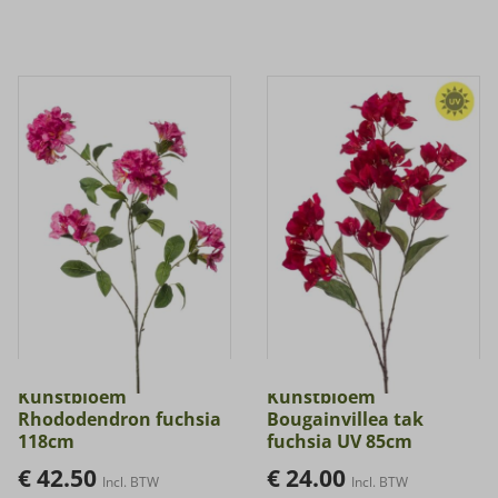
Kunstbloem
Kunstbloem
Rhododendron fuchsia
Bougainvillea tak
118cm
fuchsia UV 85cm
€
42.50
€
24.00
Incl. BTW
Incl. BTW