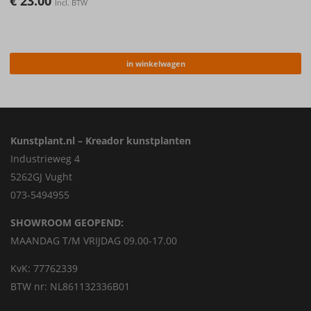
€
23.00
Incl. BTW
in winkelwagen
Kunstplant.nl – Kreador kunstplanten
Industrieweg 4
5262GJ Vught
073-5494955
SHOWROOM GEOPEND:
MAANDAG T/M VRIJDAG 09.00-17.00
KvK: 77762339
BTW nr: NL861132336B01