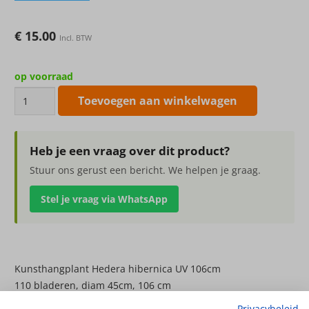
€
15.00
Incl. BTW
op voorraad
Kunsthangplant
Toevoegen aan winkelwagen
Hedera
hibernica
UV
Heb je een vraag over dit product?
106cm
Stuur ons gerust een bericht. We helpen je graag.
aantal
Stel je vraag via WhatsApp
Kunsthangplant Hedera hibernica UV 106cm
110 bladeren, diam 45cm, 106 cm
Privacybeleid