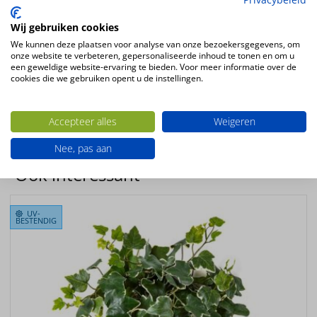
Diameter
45cm
Wij gebruiken cookies
Kleur
We kunnen deze plaatsen voor analyse van onze bezoekersgegevens, om
onze website te verbeteren, gepersonaliseerde inhoud te tonen en om u
groen
een geweldige website-ervaring te bieden. Voor meer informatie over de
Plantsoort
cookies die we gebruiken opent u de instellingen.
Hedera
Productconfiguratie
Accepteer alles
Weigeren
Hangende kunstplant
Nee, pas aan
Ook interessant
UV-
BESTENDIG