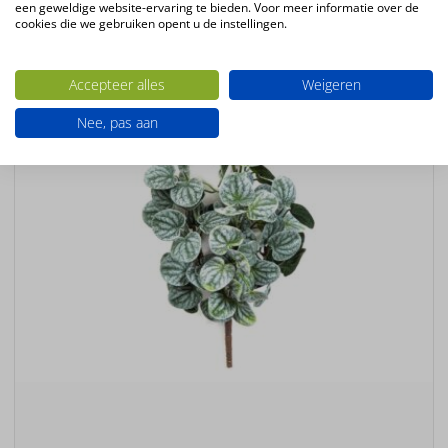
een geweldige website-ervaring te bieden. Voor meer informatie over de
Staande kunstplant
cookies die we gebruiken opent u de instellingen.
Ook interessant
Accepteer alles
Weigeren
Nee, pas aan