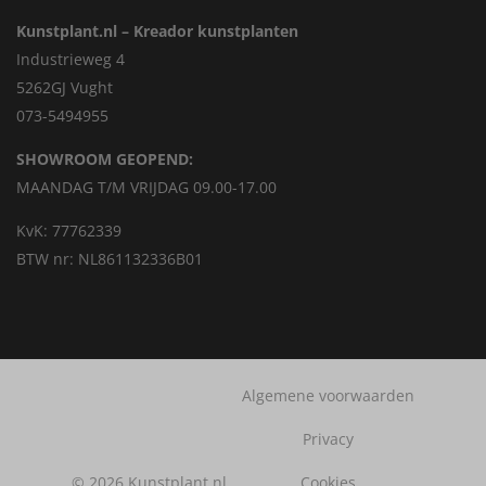
Kunstplant.nl – Kreador kunstplanten
Industrieweg 4
5262GJ Vught
073-5494955
SHOWROOM GEOPEND:
MAANDAG T/M VRIJDAG 09.00-17.00
KvK: 77762339
BTW nr: NL861132336B01
Algemene voorwaarden
Privacy
© 2026 Kunstplant.nl
Cookies