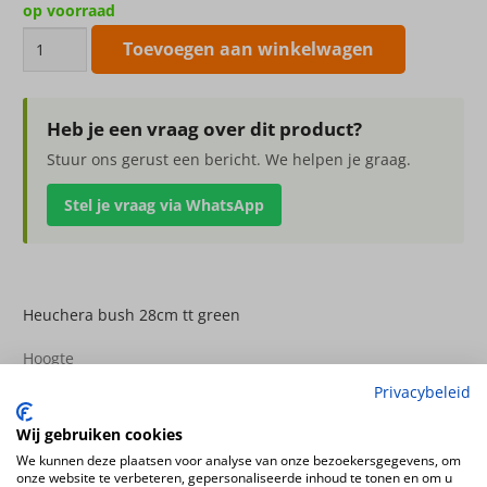
op voorraad
Heuchera
Toevoegen aan winkelwagen
bush
28cm
tt
Heb je een vraag over dit product?
green
Stuur ons gerust een bericht. We helpen je graag.
aantal
Stel je vraag via WhatsApp
Heuchera bush 28cm tt green
Hoogte
28cm
Privacybeleid
Kleur
Wij gebruiken cookies
groen
We kunnen deze plaatsen voor analyse van onze bezoekersgegevens, om
Productconfiguratie
onze website te verbeteren, gepersonaliseerde inhoud te tonen en om u