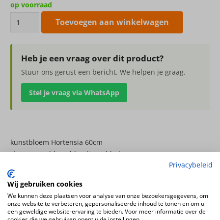
op voorraad
kunstbloem
Toevoegen aan winkelwagen
Hortensia
60cm
aantal
Heb je een vraag over dit product?
Stuur ons gerust een bericht. We helpen je graag.
Stel je vraag via WhatsApp
kunstbloem Hortensia 60cm
Ø 18cm, 52 bloemblaadjes 5 bladeren
Privacybeleid
Kleur
Wij gebruiken cookies
blauw
We kunnen deze plaatsen voor analyse van onze bezoekersgegevens, om
Bloemsoort
onze website te verbeteren, gepersonaliseerde inhoud te tonen en om u
Hortensia
een geweldige website-ervaring te bieden. Voor meer informatie over de
cookies die we gebruiken opent u de instellingen.