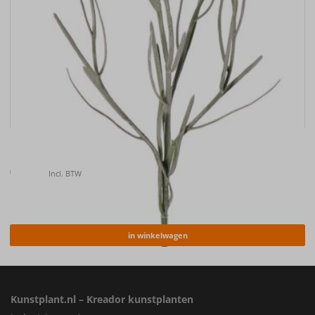
Kunstbloem Korenbloem (Centaurea cyanus) , 66cm
€
6.50
Incl. BTW
in winkelwagen
Kunstplant.nl – Kreador kunstplanten