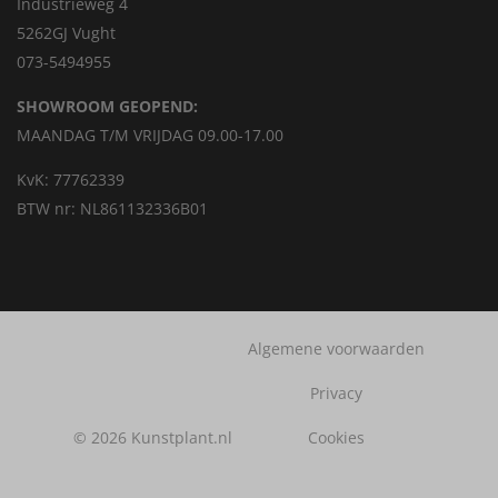
Industrieweg 4
5262GJ Vught
073-5494955
SHOWROOM GEOPEND:
MAANDAG T/M VRIJDAG 09.00-17.00
KvK: 77762339
BTW nr: NL861132336B01
Algemene voorwaarden
Privacy
© 2026 Kunstplant.nl
Cookies