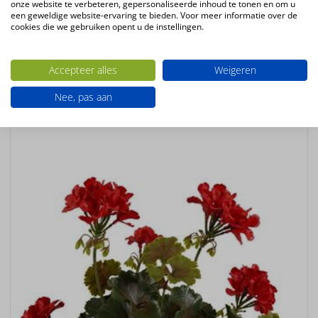
onze website te verbeteren, gepersonaliseerde inhoud te tonen en om u
Productconfiguratie
een geweldige website-ervaring te bieden. Voor meer informatie over de
cookies die we gebruiken opent u de instellingen.
Staande kunstplant in plastic pot
Ook interessant
Accepteer alles
Weigeren
Nee, pas aan
UV-
BESTENDIG