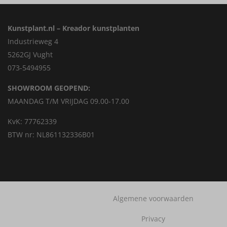
Kunstplant.nl – Kreador kunstplanten
Industrieweg 4
5262GJ Vught
073-5494955
SHOWROOM GEOPEND:
MAANDAG T/M VRIJDAG 09.00-17.00
KvK: 77762339
BTW nr: NL861132336B01
Algemene voorwaarden
Privacy