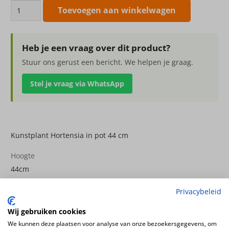
Kunstplant
Toevoegen aan winkelwagen
Hortensia
plant
in
Heb je een vraag over dit product?
pot
Stuur ons gerust een bericht. We helpen je graag.
44
Stel je vraag via WhatsApp
cm
aantal
Kunstplant Hortensia in pot 44 cm
Hoogte
44cm
Kleur
Privacybeleid
wit – creme
Bloemsoort
Wij gebruiken cookies
Hortensia
We kunnen deze plaatsen voor analyse van onze bezoekersgegevens, om