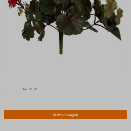
Kunstplant Geranium bush rood UV 38cm
€
12.25
Incl. BTW
in winkelwagen