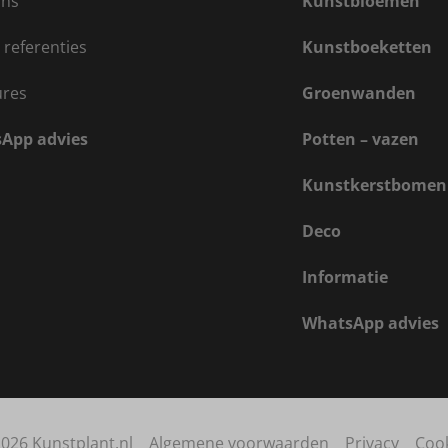
ons
Kunstbloemen
 referenties
Kunstboeketten
ures
Groenwanden
App advies
Potten – vazen
Kunstkerstbomen
Deco
Informatie
WhatsApp advies
026 Kunstplant.nl
Algemene voorwaarden
Privacy
Coo