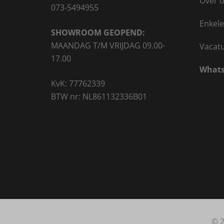
Over 
073-5494955
Enkele
SHOWROOM GEOPEND:
MAANDAG T/M VRIJDAG 09.00-
Vacat
17.00
Whats
KvK: 77762339
BTW nr: NL861132336B01
© 2