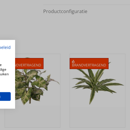
Productconfiguratie
beleid
e
BRANDVERTRAGEND
BRANDVERTRAGEND
dige
ruiken
n