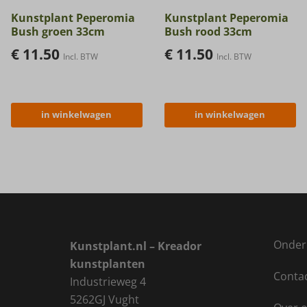
Kunstplant Peperomia
Kunstplant Peperomia
Bush groen 33cm
Bush rood 33cm
€
11.50
€
11.50
Incl. BTW
Incl. BTW
in winkelwagen
in winkelwagen
Onder
Kunstplant.nl – Kreador
kunstplanten
Conta
Industrieweg 4
5262GJ Vught