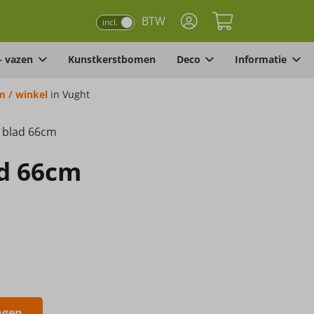
BTW
incl.
– vazen
Kunstkerstbomen
Deco
Informatie
 / winkel
in Vught
7 blad 66cm
ad 66cm
agen