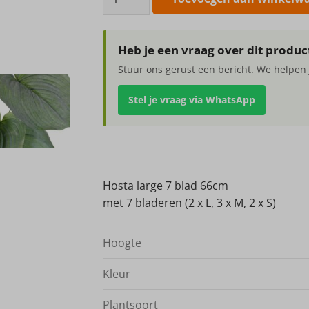
large
7
blad
Heb je een vraag over dit produc
66cm
Stuur ons gerust een bericht. We helpen 
aantal
Stel je vraag via WhatsApp
Hosta large 7 blad 66cm
met 7 bladeren (2 x L, 3 x M, 2 x S)
Hoogte
Kleur
Plantsoort