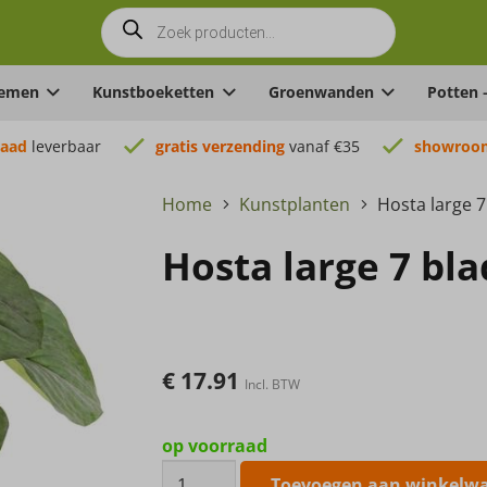
Producten
zoeken
oemen
Kunstboeketten
Groenwanden
Potten 
raad
leverbaar
gratis verzending
vanaf €35
showroom
Home
Kunstplanten
Hosta large 
Hosta large 7 bl
€
17.91
Incl. BTW
op voorraad
Hosta
Toevoegen aan winkelw