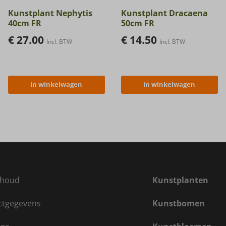
Kunstplant Nephytis
Kunstplant Dracaena
40cm FR
50cm FR
€
27.00
€
14.50
Incl. BTW
Incl. BTW
in winkelwagen
in winkelwagen
houd
Kunstplanten
ctgegevens
Kunstbomen