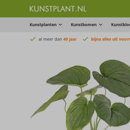
Kunstplanten
Kunstbomen
Kunstbl
al meer dan
40 jaar
bijna alles uit voor