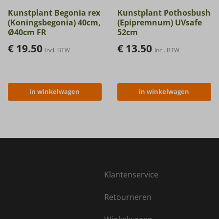
Kunstplant Begonia rex
Kunstplant Pothosbush
(Koningsbegonia) 40cm,
(Epipremnum) UVsafe
Ø40cm FR
52cm
€
19.50
€
13.50
Incl. BTW
Incl. BTW
in winkelwagen
in winkelwagen
Klantenservice
Retourneren