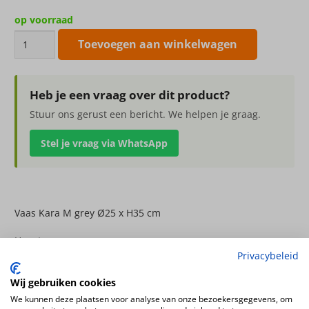
op voorraad
Vaas
Toevoegen aan winkelwagen
Kara
M
grey
Heb je een vraag over dit product?
Ø25
Stuur ons gerust een bericht. We helpen je graag.
x
Stel je vraag via WhatsApp
H35
cm
aantal
Vaas Kara M grey Ø25 x H35 cm
Hoogte
Privacybeleid
35cm
Diameter
Wij gebruiken cookies
25cm
We kunnen deze plaatsen voor analyse van onze bezoekersgegevens, om