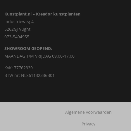
Kunstplant.nl – Kreador kunstplanten
Industrieweg 4
5262GJ Vught
073-5494955
SHOWROOM GEOPEND:
MAANDAG T/M VRIJDAG 09.00-17.00
KvK: 77762339
BTW nr: NL861132336B01
Algemene voorwaarden
Privacy