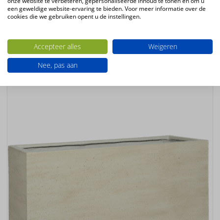
onze website te verbeteren, gepersonaliseerde inhoud te tonen en om u
Kleur
een geweldige website-ervaring te bieden. Voor meer informatie over de
grijs
cookies die we gebruiken opent u de instellingen.
Ook interessant
Accepteer alles
Weigeren
Nee, pas aan