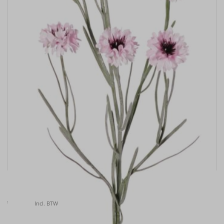
Kunstbloem Korenbloem (Centaurea cyanus) , 66cm
€
6.40
Incl. BTW