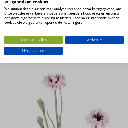
Wij gebruiken cookies
Kleur
We kunnen deze plaatsen voor analyse van onze bezoekersgegevens, om
rood groen
onze website te verbeteren, gepersonaliseerde inhoud te tonen en om u
Bloemsoort
een geweldige website-ervaring te bieden. Voor meer informatie over de
cookies die we gebruiken opent u de instellingen.
Lelie
Productsoort
Accepteer alles
Weigeren
kunstbloemen
Nee, pas aan
Ook interessant