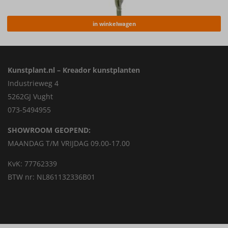
in winkelwagen
Kunstplant.nl – Kreador kunstplanten
Industrieweg 4
5262GJ Vught
073-5494955
SHOWROOM GEOPEND:
MAANDAG T/M VRIJDAG 09.00-17.00
KvK: 77762339
BTW nr: NL861132336B01