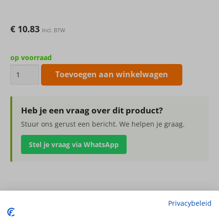
€
10.83
Incl. BTW
op voorraad
Lelie
Toevoegen aan winkelwagen
gloriosa
80cm
rood
Heb je een vraag over dit product?
groen
Stuur ons gerust een bericht. We helpen je graag.
aantal
Stel je vraag via WhatsApp
Lelie gloriosa 80cm rood groen
Privacybeleid
3 bloemen & 1 knop, geen blad