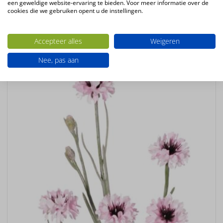
Kleur
een geweldige website-ervaring te bieden. Voor meer informatie over de
cookies die we gebruiken opent u de instellingen.
wit – creme
Accepteer alles
Weigeren
Ook interessant
Nee, pas aan