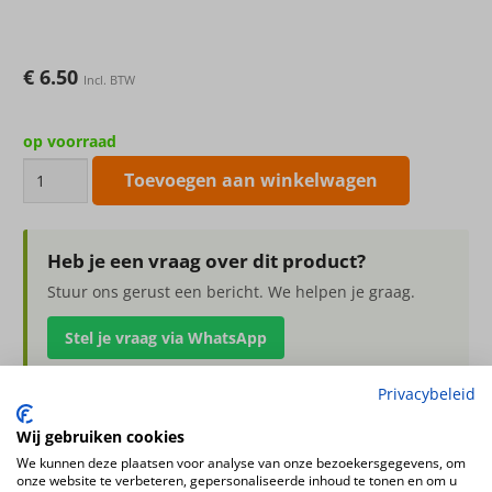
€
6.50
Incl. BTW
op voorraad
Kunstbloem
Toevoegen aan winkelwagen
Liatris
spicata
(lampepoetser)
Heb je een vraag over dit product?
creme
Stuur ons gerust een bericht. We helpen je graag.
80cm
Stel je vraag via WhatsApp
aantal
Privacybeleid
Wij gebruiken cookies
Kunstbloem Liatris spicata (lampepoetser) creme 80cm
We kunnen deze plaatsen voor analyse van onze bezoekersgegevens, om
onze website te verbeteren, gepersonaliseerde inhoud te tonen en om u