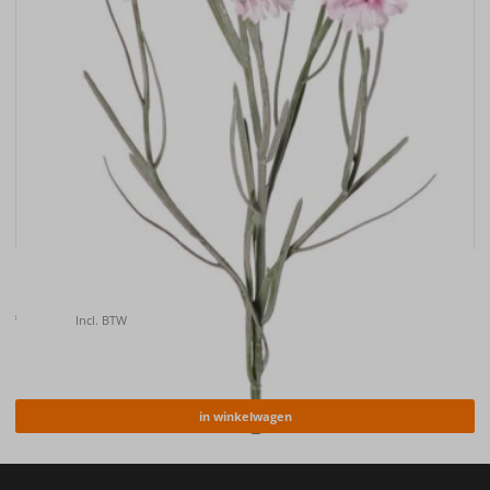
Kunstbloem Korenbloem (Centaurea cyanus) , 66cm
€
6.50
Incl. BTW
in winkelwagen