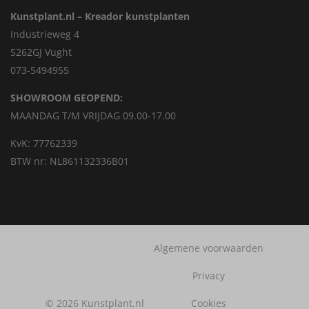
Kunstplant.nl – Kreador kunstplanten
Industrieweg 4
5262GJ Vught
073-5494955
SHOWROOM GEOPEND:
MAANDAG T/M VRIJDAG 09.00-17.00
KvK: 77762339
BTW nr: NL861132336B01
Algemene voorwaarden
Privacy
© 2026 Kunstplant.nl
Cookies