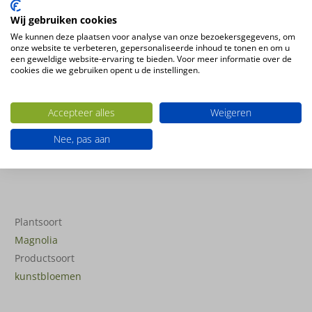
2 op voorraad
Wij gebruiken cookies
Magnolia
We kunnen deze plaatsen voor analyse van onze bezoekersgegevens, om
Toevoegen aan winkelwagen
onze website te verbeteren, gepersonaliseerde inhoud te tonen en om u
tak
een geweldige website-ervaring te bieden. Voor meer informatie over de
cookies die we gebruiken opent u de instellingen.
x2
bloem,
Heb je een vraag over dit product?
6knp
Stuur ons gerust een bericht. We helpen je graag.
Accepteer alles
Weigeren
72cm
Nee, pas aan
Stel je vraag via WhatsApp
roze
aantal
Plantsoort
Magnolia
Productsoort
kunstbloemen