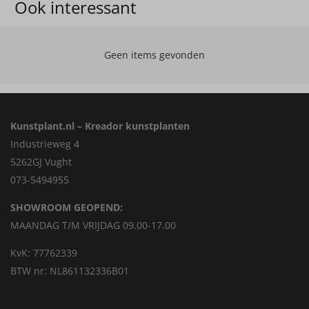
Ook interessant
Geen items gevonden
Kunstplant.nl – Kreador kunstplanten
Industrieweg 4
5262GJ Vught
073-5494955
SHOWROOM GEOPEND:
MAANDAG T/M VRIJDAG 09.00-17.00
KvK: 77762339
BTW nr: NL861132336B01