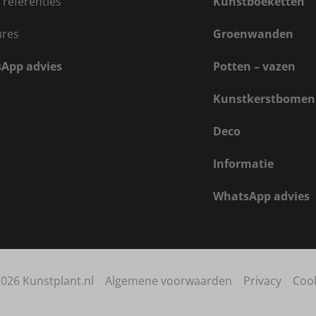
 referenties
Kunstboeketten
ures
Groenwanden
App advies
Potten – vazen
Kunstkerstbomen
Deco
Informatie
WhatsApp advies
026 Kunstplant.nl
Algemene voorwaarden
Privacy
Coo