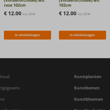
(Vlinderorchidee) wit
(Vlinderorchidee) wit
roze 102cm
102cm
€
12.00
€
12.00
Incl. BTW
Incl. BTW
in winkelwagen
in winkelwagen
houd
Kunstplanten
ctgegevens
Kunstbomen
ons
Kunstbloemen