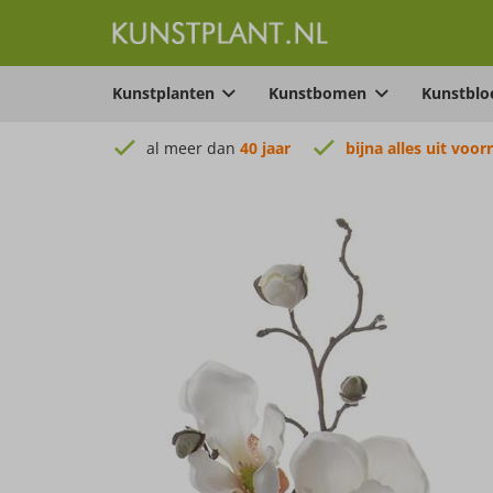
Kunstplanten
Kunstbomen
Kunstbl
al meer dan
40 jaar
bijna alles uit voor