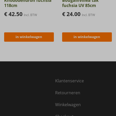
Rhododendron fuchsia
Bougainvillea tak
118cm
fuchsia UV 85cm
€
42.50
€
24.00
Incl. BTW
Incl. BTW
in winkelwagen
in winkelwagen
Klantenservice
Retourneren
Winkelwagen