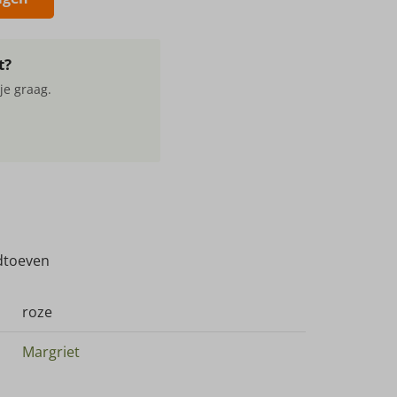
t?
je graag.
adtoeven
roze
Margriet