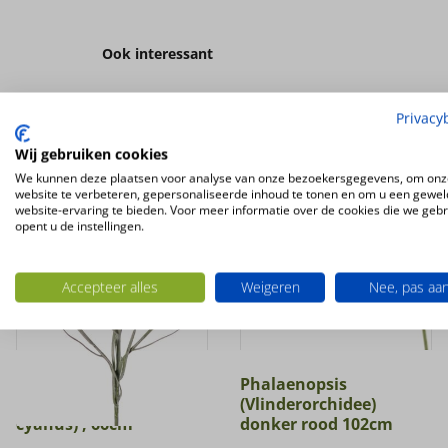
Ook interessant
Privacy
Wij gebruiken cookies
We kunnen deze plaatsen voor analyse van onze bezoekersgegevens, om onz
website te verbeteren, gepersonaliseerde inhoud te tonen en om u een gewel
website-ervaring te bieden. Voor meer informatie over de cookies die we geb
opent u de instellingen.
Accepteer alles
Weigeren
Nee, pas aa
Kunstbloem
Phalaenopsis
Korenbloem (Centaurea
(Vlinderorchidee)
cyanus) , 66cm
donker rood 102cm