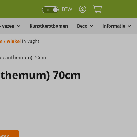
BTW
incl.
– vazen
Kunstkerstbomen
Deco
Informatie
 / winkel
in Vught
Leucanthemum) 70cm
anthemum) 70cm
agen