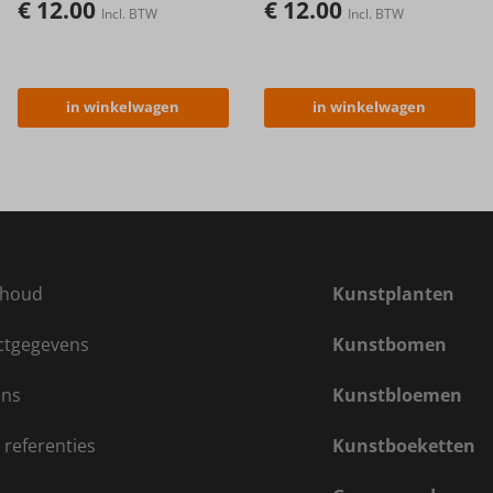
€
12.00
€
12.00
Incl. BTW
Incl. BTW
in winkelwagen
in winkelwagen
houd
Kunstplanten
ctgegevens
Kunstbomen
ons
Kunstbloemen
 referenties
Kunstboeketten