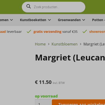
Producten
zoeken
oemen
Kunstboeketten
Groenwanden
Potten 
raad
leverbaar
gratis verzending
vanaf €35
showroom
Home
Kunstbloemen
Margriet (
Margriet (Leuc
€
11.50
Incl. BTW
op voorraad
Margriet
Toevoegen aan winkelw