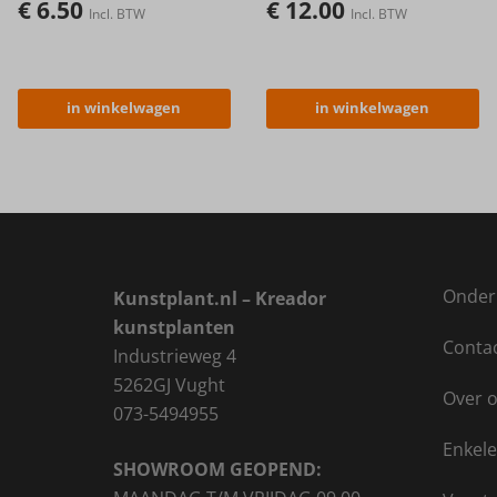
€
6.50
€
12.00
Incl. BTW
Incl. BTW
in winkelwagen
in winkelwagen
Onder
Kunstplant.nl – Kreador
kunstplanten
Conta
Industrieweg 4
5262GJ Vught
Over 
073-5494955
Enkele
SHOWROOM GEOPEND: