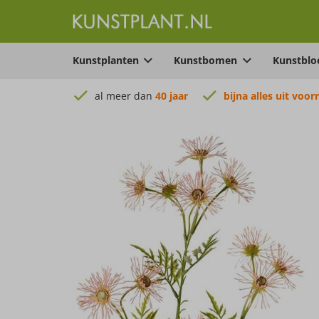
Kunstplanten
Kunstbomen
Kunstbl
al meer dan
40 jaar
bijna alles uit voor