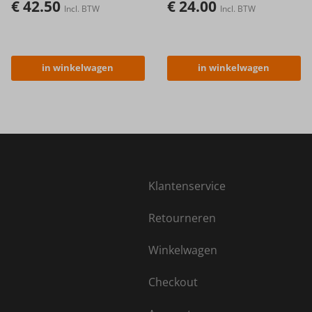
€
42.50
€
24.00
Incl. BTW
Incl. BTW
in winkelwagen
in winkelwagen
Klantenservice
Retourneren
Winkelwagen
Checkout