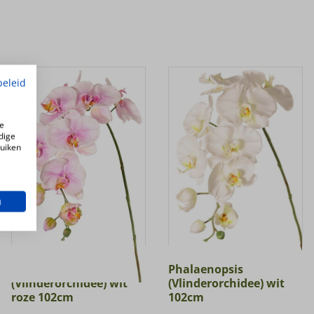
beleid
e
dige
ruiken
n
Phalaenopsis
Phalaenopsis
(Vlinderorchidee) wit
(Vlinderorchidee) wit
roze 102cm
102cm