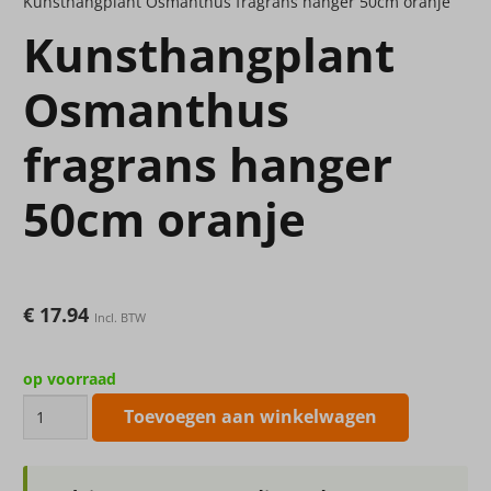
Kunsthangplant Osmanthus fragrans hanger 50cm oranje
Kunsthangplant
Osmanthus
fragrans hanger
50cm oranje
€
17.94
Incl. BTW
op voorraad
Kunsthangplant
Toevoegen aan winkelwagen
Osmanthus
fragrans