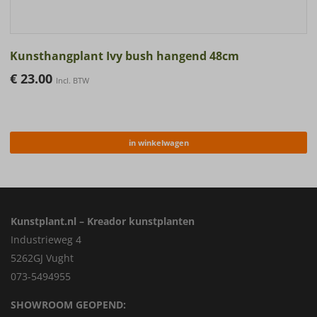
Kunsthangplant Ivy bush hangend 48cm
€
23.00
Incl. BTW
in winkelwagen
Kunstplant.nl – Kreador kunstplanten
Industrieweg 4
5262GJ Vught
073-5494955
SHOWROOM GEOPEND: