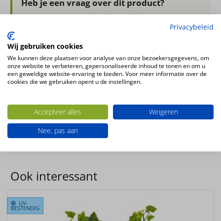
hanger
Heb je een vraag over dit product?
50cm
Stuur ons gerust een bericht. We helpen je graag.
oranje
Privacybeleid
Stel je vraag via WhatsApp
aantal
Wij gebruiken cookies
We kunnen deze plaatsen voor analyse van onze bezoekersgegevens, om
onze website te verbeteren, gepersonaliseerde inhoud te tonen en om u
een geweldige website-ervaring te bieden. Voor meer informatie over de
cookies die we gebruiken opent u de instellingen.
Kunsthangplant Osmanthus fragrans hanger 50cm oranje
Kleur
Accepteer alles
Weigeren
groen
Nee, pas aan
Productconfiguratie
Hangende kunstplant
Ook interessant
UV-
BESTENDIG