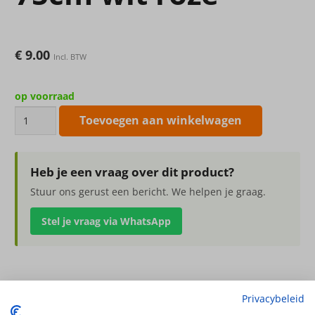
€
9.00
Incl. BTW
op voorraad
phalaenopsis
Toevoegen aan winkelwagen
plant
75cm
wit
Heb je een vraag over dit product?
roze
Stuur ons gerust een bericht. We helpen je graag.
aantal
Stel je vraag via WhatsApp
phalaenopsis plant 75cm wit roze
Privacybeleid
x2 7blm 8bld