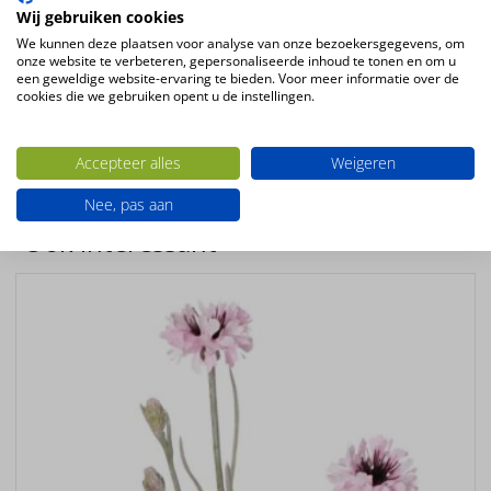
Wij gebruiken cookies
Kleur
We kunnen deze plaatsen voor analyse van onze bezoekersgegevens, om
wit-roze
onze website te verbeteren, gepersonaliseerde inhoud te tonen en om u
een geweldige website-ervaring te bieden. Voor meer informatie over de
Bloemsoort
cookies die we gebruiken opent u de instellingen.
Phalaenopsis
Productsoort
Accepteer alles
Weigeren
kunstbloemen
Nee, pas aan
Ook interessant