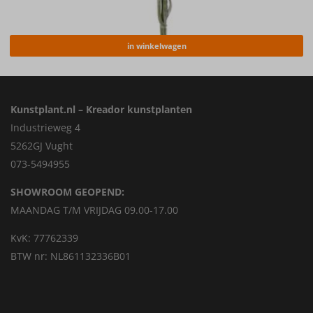
in winkelwagen
Kunstplant.nl – Kreador kunstplanten
Industrieweg 4
5262GJ Vught
073-5494955
SHOWROOM GEOPEND:
MAANDAG T/M VRIJDAG 09.00-17.00
KvK: 77762339
BTW nr: NL861132336B01