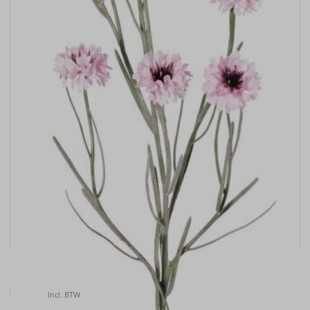
Kunstbloem Korenbloem (Centaurea cyanus) , 66cm
€
6.50
Incl. BTW