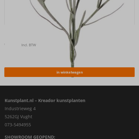
Kunstbloem Korenbloem (Centaurea cyanus) , 66cm
€
6.50
Incl. BTW
in winkelwagen
Kunstplant.nl – Kreador kunstplanten
Industrieweg 4
5262GJ Vught
073-5494955
SHOWROOM GEOPEND: