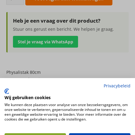
80cm
aantal
Heb je een vraag over dit product?
Stuur ons gerust een bericht. We helpen je graag.
Stel je vraag via WhatsApp
Physalistak 80cm
x4, met 11 lampionnen (4x 5cm/ 3x 4cm/ 3x 3cm)
Privacybeleid
Kleur
Wij gebruiken cookies
oranje
We kunnen deze plaatsen voor analyse van onze bezoekersgegevens, om
onze website te verbeteren, gepersonaliseerde inhoud te tonen en om u
een geweldige website-ervaring te bieden. Voor meer informatie over de
Ook interessant
cookies die we gebruiken opent u de instellingen.