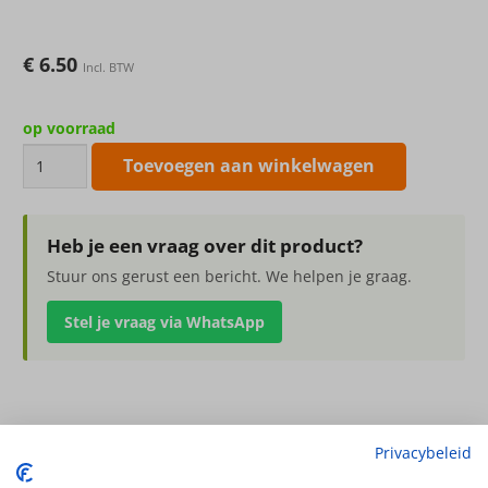
€
6.50
Incl. BTW
op voorraad
Tijgerlelie
Toevoegen aan winkelwagen
klein
85cm
l.roze
Heb je een vraag over dit product?
aantal
Stuur ons gerust een bericht. We helpen je graag.
Stel je vraag via WhatsApp
Tijgerlelie klein 85cm l.roze
Privacybeleid
1knp &11lvs, RT,