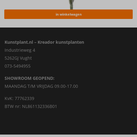
in winkelwagen
Kunstplant.nl – Kreador kunstplanten
Industrieweg 4
5262GJ Vught
073-5494955
SHOWROOM GEOPEND:
MAANDAG T/M VRIJDAG 09.00-17.00
KvK: 77762339
BTW nr: NL861132336B01