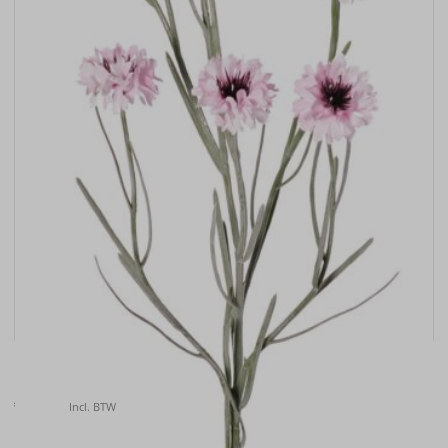
Kunstbloem Korenbloem (Centaurea cyanus) , 66cm
€
6.50
Incl. BTW