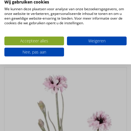
Wij gebruiken cookies
Kleur
We kunnen deze plaatsen voor analyse van onze bezoekersgegevens, om
roze
onze website te verbeteren, gepersonaliseerde inhoud te tonen en om u
Bloemsoort
een geweldige website-ervaring te bieden. Voor meer informatie over de
cookies die we gebruiken opent u de instellingen.
Lelie
Productsoort
Accepteer alles
Weigeren
kunstplanten
Nee, pas aan
Ook interessant