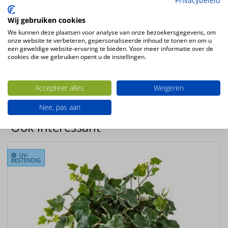
Privacybeleid
Wij gebruiken cookies
We kunnen deze plaatsen voor analyse van onze bezoekersgegevens, om
Kunsthangplant Wilde Boston varen hangend 40cm
onze website te verbeteren, gepersonaliseerde inhoud te tonen en om u
een geweldige website-ervaring te bieden. Voor meer informatie over de
Plantsoort
cookies die we gebruiken opent u de instellingen.
Varen
Productconfiguratie
Accepteer alles
Weigeren
Hangende kunstplant
Nee, pas aan
Ook interessant
UV-
BESTENDIG