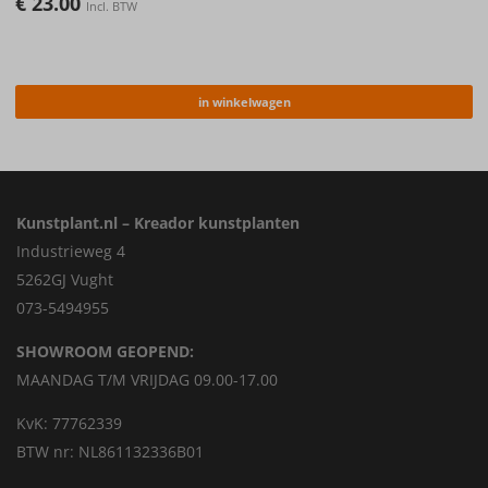
€
23.00
Incl. BTW
in winkelwagen
Kunstplant.nl – Kreador kunstplanten
Industrieweg 4
5262GJ Vught
073-5494955
SHOWROOM GEOPEND:
MAANDAG T/M VRIJDAG 09.00-17.00
KvK: 77762339
BTW nr: NL861132336B01